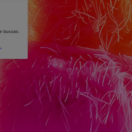
e buscas.
.