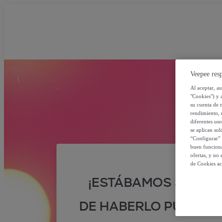
Veepee resp
Al aceptar, a
"Cookies") y 
su cuenta de 
rendimiento, r
diferentes us
se aplican so
“Configurar” 
buen funciona
ofertas, y no
de Cookies ac
¡ESTÁBAMOS SEGUR
DE HABERLO PUESTO