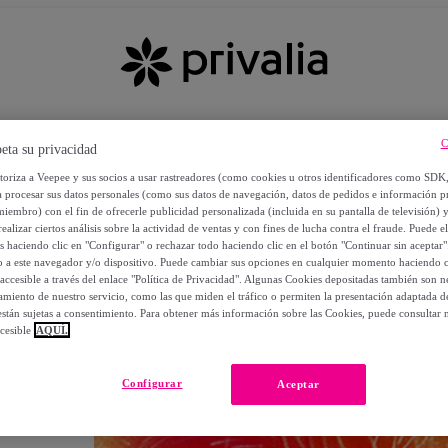
C
eta su privacidad
utoriza a Veepee y sus socios a usar rastreadores (como cookies u otros identificadores como SDK
a procesar sus datos personales (como sus datos de navegación, datos de pedidos e información 
miembro) con el fin de ofrecerle publicidad personalizada (incluida en su pantalla de televisión) 
ealizar ciertos análisis sobre la actividad de ventas y con fines de lucha contra el fraude. Puede el
os haciendo clic en "Configurar" o rechazar todo haciendo clic en el botón "Continuar sin aceptar"
lo a este navegador y/o dispositivo. Puede cambiar sus opciones en cualquier momento haciendo cl
accesible a través del enlace "Política de Privacidad". Algunas Cookies depositadas también son ne
miento de nuestro servicio, como las que miden el tráfico o permiten la presentación adaptada d
 están sujetas a consentimiento. Para obtener más información sobre las Cookies, puede consultar n
cesible
AQUÍ.
OS
Configurar
Aceptar
 POR