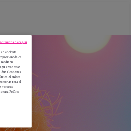
ontinuar sin aceptar
, en adelante
proporcionada en
y medir su
egir entre estos
. Sus elecciones
ic en el enlace
cesarias para el
e nuestras
uestra Política