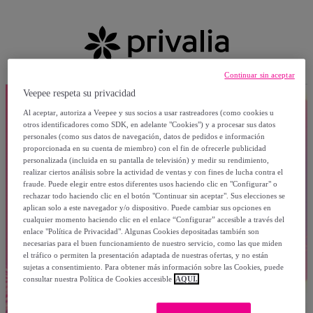
Continuar sin aceptar
Veepee respeta su privacidad
Al aceptar, autoriza a Veepee y sus socios a usar rastreadores (como cookies u
otros identificadores como SDK, en adelante "Cookies") y a procesar sus datos
personales (como sus datos de navegación, datos de pedidos e información
proporcionada en su cuenta de miembro) con el fin de ofrecerle publicidad
personalizada (incluida en su pantalla de televisión) y medir su rendimiento,
realizar ciertos análisis sobre la actividad de ventas y con fines de lucha contra el
fraude. Puede elegir entre estos diferentes usos haciendo clic en "Configurar" o
rechazar todo haciendo clic en el botón "Continuar sin aceptar". Sus elecciones se
aplican solo a este navegador y/o dispositivo. Puede cambiar sus opciones en
cualquier momento haciendo clic en el enlace “Configurar” accesible a través del
enlace "Política de Privacidad". Algunas Cookies depositadas también son
necesarias para el buen funcionamiento de nuestro servicio, como las que miden
el tráfico o permiten la presentación adaptada de nuestras ofertas, y no están
sujetas a consentimiento. Para obtener más información sobre las Cookies, puede
consultar nuestra Política de Cookies accesible
AQUÍ.