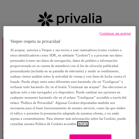
Continuar sin aceptar
Veepee respeta su privacidad
Al aceptar, autoriza a Veepee y sus socios a usar rastreadores (como cookies u
otros identificadores como SDK, en adelante "Cookies") y a procesar sus datos
personales (como sus datos de navegación, datos de pedidos e información
proporcionada en su cuenta de miembro) con el fin de ofrecerle publicidad
personalizada (incluida en su pantalla de televisión) y medir su rendimiento,
realizar ciertos análisis sobre la actividad de ventas y con fines de lucha contra el
fraude. Puede elegir entre estos diferentes usos haciendo clic en "Configurar" o
rechazar todo haciendo clic en el botón "Continuar sin aceptar". Sus elecciones se
aplican solo a este navegador y/o dispositivo. Puede cambiar sus opciones en
cualquier momento haciendo clic en el enlace “Configurar” accesible a través del
enlace "Política de Privacidad". Algunas Cookies depositadas también son
necesarias para el buen funcionamiento de nuestro servicio, como las que miden
el tráfico o permiten la presentación adaptada de nuestras ofertas, y no están
sujetas a consentimiento. Para obtener más información sobre las Cookies, puede
consultar nuestra Política de Cookies accesible
AQUÍ.