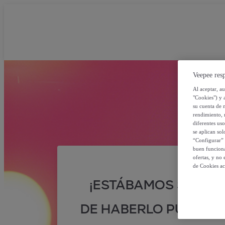
Veepee resp
Al aceptar, a
"Cookies") y 
su cuenta de 
rendimiento, r
diferentes us
se aplican so
“Configurar” 
buen funciona
ofertas, y no
de Cookies ac
¡ESTÁBAMOS SEGUR
DE HABERLO PUESTO