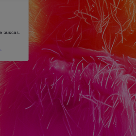
e buscas.
.