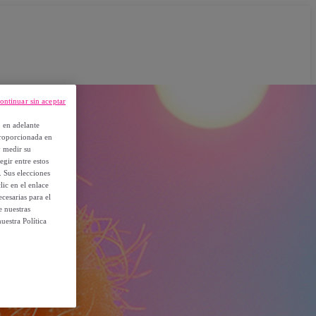
ontinuar sin aceptar
, en adelante
proporcionada en
y medir su
egir entre estos
. Sus elecciones
ic en el enlace
cesarias para el
e nuestras
uestra Política