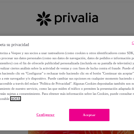
C
eta su privacidad
utoriza a Veepee y sus socios a usar rastreadores (como cookies u otros identificadores como SDK
a procesar sus datos personales (como sus datos de navegación, datos de pedidos e información 
miembro) con el fin de ofrecerle publicidad personalizada (incluida en su pantalla de televisión) 
ealizar ciertos análisis sobre la actividad de ventas y con fines de lucha contra el fraude. Puede el
os haciendo clic en "Configurar" o rechazar todo haciendo clic en el botón "Continuar sin aceptar"
lo a este navegador y/o dispositivo. Puede cambiar sus opciones en cualquier momento haciendo cl
accesible a través del enlace "Política de Privacidad". Algunas Cookies depositadas también son ne
miento de nuestro servicio, como las que miden el tráfico o permiten la presentación adaptada d
 están sujetas a consentimiento. Para obtener más información sobre las Cookies, puede consultar n
cesible
AQUÍ.
OS
Configurar
Aceptar
 POR