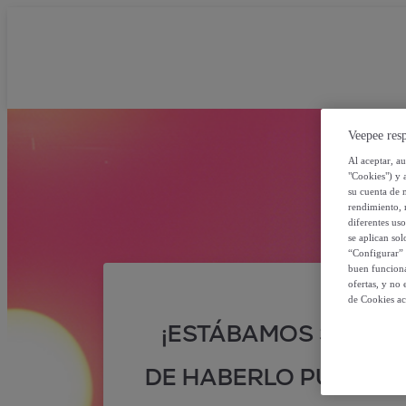
Veepee resp
Al aceptar, a
"Cookies") y 
su cuenta de 
rendimiento, r
diferentes us
se aplican so
“Configurar” 
buen funciona
ofertas, y no
de Cookies ac
¡ESTÁBAMOS SEGUR
DE HABERLO PUESTO