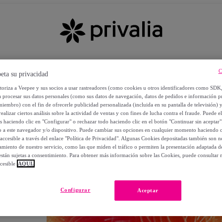
C
eta su privacidad
utoriza a Veepee y sus socios a usar rastreadores (como cookies u otros identificadores como SDK
a procesar sus datos personales (como sus datos de navegación, datos de pedidos e información 
miembro) con el fin de ofrecerle publicidad personalizada (incluida en su pantalla de televisión) 
ealizar ciertos análisis sobre la actividad de ventas y con fines de lucha contra el fraude. Puede el
os haciendo clic en "Configurar" o rechazar todo haciendo clic en el botón "Continuar sin aceptar"
lo a este navegador y/o dispositivo. Puede cambiar sus opciones en cualquier momento haciendo cl
accesible a través del enlace "Política de Privacidad". Algunas Cookies depositadas también son ne
miento de nuestro servicio, como las que miden el tráfico o permiten la presentación adaptada d
 están sujetas a consentimiento. Para obtener más información sobre las Cookies, puede consultar n
cesible
AQUÍ.
OS
Configurar
Aceptar
 POR