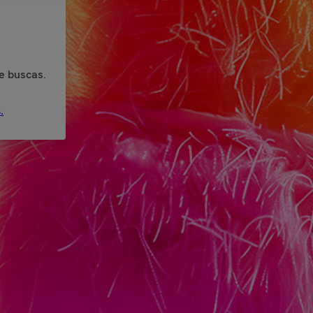
e buscas.
.