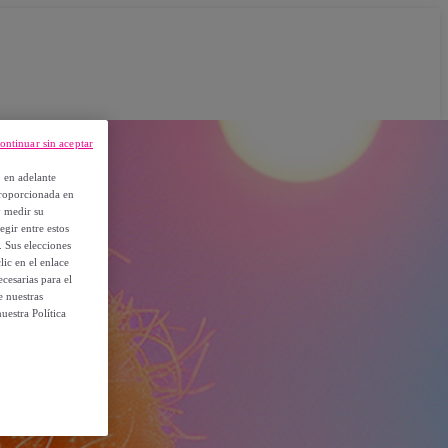
ontinuar sin aceptar
, en adelante
proporcionada en
y medir su
egir entre estos
. Sus elecciones
ic en el enlace
cesarias para el
e nuestras
uestra Política