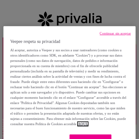
Continuar sin aceptar
Veepee respeta su privacidad
Al aceptar, autoriza a Veepee y sus socios a usar rastreadores (como cookies u
otros identificadores como SDK, en adelante "Cookies") y a procesar sus datos
personales (como sus datos de navegación, datos de pedidos e información
proporcionada en su cuenta de miembro) con el fin de ofrecerle publicidad
personalizada (incluida en su pantalla de televisión) y medir su rendimiento,
realizar ciertos análisis sobre la actividad de ventas y con fines de lucha contra el
fraude. Puede elegir entre estos diferentes usos haciendo clic en "Configurar" o
rechazar todo haciendo clic en el botón "Continuar sin aceptar". Sus elecciones se
aplican solo a este navegador y/o dispositivo. Puede cambiar sus opciones en
cualquier momento haciendo clic en el enlace “Configurar” accesible a través del
enlace "Política de Privacidad". Algunas Cookies depositadas también son
necesarias para el buen funcionamiento de nuestro servicio, como las que miden
el tráfico o permiten la presentación adaptada de nuestras ofertas, y no están
sujetas a consentimiento. Para obtener más información sobre las Cookies, puede
consultar nuestra Política de Cookies accesible
AQUÍ.