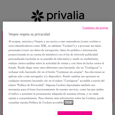
Continuar sin aceptar
Veepee respeta su privacidad
Al aceptar, autoriza a Veepee y sus socios a usar rastreadores (como cookies u
otros identificadores como SDK, en adelante "Cookies") y a procesar sus datos
personales (como sus datos de navegación, datos de pedidos e información
proporcionada en su cuenta de miembro) con el fin de ofrecerle publicidad
personalizada (incluida en su pantalla de televisión) y medir su rendimiento,
realizar ciertos análisis sobre la actividad de ventas y con fines de lucha contra el
fraude. Puede elegir entre estos diferentes usos haciendo clic en "Configurar" o
rechazar todo haciendo clic en el botón "Continuar sin aceptar". Sus elecciones se
aplican solo a este navegador y/o dispositivo. Puede cambiar sus opciones en
cualquier momento haciendo clic en el enlace “Configurar” accesible a través del
enlace "Política de Privacidad". Algunas Cookies depositadas también son
necesarias para el buen funcionamiento de nuestro servicio, como las que miden
el tráfico o permiten la presentación adaptada de nuestras ofertas, y no están
sujetas a consentimiento. Para obtener más información sobre las Cookies, puede
consultar nuestra Política de Cookies accesible
AQUÍ.