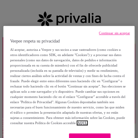
Continuar sin aceptar
Veepee respeta su privacidad
Al aceptar, autoriza a Veepee y sus socios a usar rastreadores (como cookies u
otros identificadores como SDK, en adelante "Cookies") y a procesar sus datos
personales (como sus datos de navegación, datos de pedidos e información
proporcionada en su cuenta de miembro) con el fin de ofrecerle publicidad
personalizada (incluida en su pantalla de televisión) y medir su rendimiento,
realizar ciertos análisis sobre la actividad de ventas y con fines de lucha contra el
fraude. Puede elegir entre estos diferentes usos haciendo clic en "Configurar" o
rechazar todo haciendo clic en el botón "Continuar sin aceptar". Sus elecciones se
aplican solo a este navegador y/o dispositivo. Puede cambiar sus opciones en
cualquier momento haciendo clic en el enlace “Configurar” accesible a través del
enlace "Política de Privacidad". Algunas Cookies depositadas también son
necesarias para el buen funcionamiento de nuestro servicio, como las que miden
el tráfico o permiten la presentación adaptada de nuestras ofertas, y no están
sujetas a consentimiento. Para obtener más información sobre las Cookies, puede
consultar nuestra Política de Cookies accesible
AQUÍ.