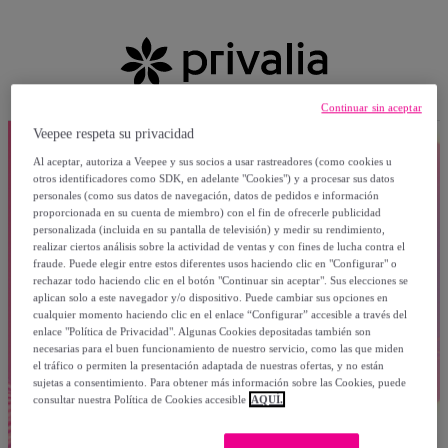
Continuar sin aceptar
Veepee respeta su privacidad
Al aceptar, autoriza a Veepee y sus socios a usar rastreadores (como cookies u
otros identificadores como SDK, en adelante "Cookies") y a procesar sus datos
personales (como sus datos de navegación, datos de pedidos e información
proporcionada en su cuenta de miembro) con el fin de ofrecerle publicidad
personalizada (incluida en su pantalla de televisión) y medir su rendimiento,
realizar ciertos análisis sobre la actividad de ventas y con fines de lucha contra el
fraude. Puede elegir entre estos diferentes usos haciendo clic en "Configurar" o
rechazar todo haciendo clic en el botón "Continuar sin aceptar". Sus elecciones se
aplican solo a este navegador y/o dispositivo. Puede cambiar sus opciones en
cualquier momento haciendo clic en el enlace “Configurar” accesible a través del
enlace "Política de Privacidad". Algunas Cookies depositadas también son
necesarias para el buen funcionamiento de nuestro servicio, como las que miden
el tráfico o permiten la presentación adaptada de nuestras ofertas, y no están
sujetas a consentimiento. Para obtener más información sobre las Cookies, puede
consultar nuestra Política de Cookies accesible
AQUÍ.