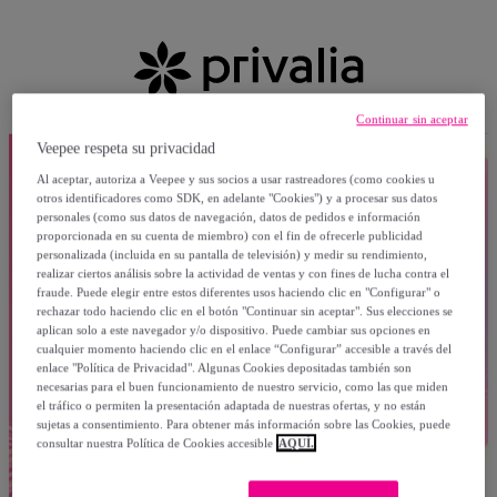
Continuar sin aceptar
Veepee respeta su privacidad
Al aceptar, autoriza a Veepee y sus socios a usar rastreadores (como cookies u
otros identificadores como SDK, en adelante "Cookies") y a procesar sus datos
personales (como sus datos de navegación, datos de pedidos e información
proporcionada en su cuenta de miembro) con el fin de ofrecerle publicidad
personalizada (incluida en su pantalla de televisión) y medir su rendimiento,
realizar ciertos análisis sobre la actividad de ventas y con fines de lucha contra el
fraude. Puede elegir entre estos diferentes usos haciendo clic en "Configurar" o
rechazar todo haciendo clic en el botón "Continuar sin aceptar". Sus elecciones se
aplican solo a este navegador y/o dispositivo. Puede cambiar sus opciones en
cualquier momento haciendo clic en el enlace “Configurar” accesible a través del
enlace "Política de Privacidad". Algunas Cookies depositadas también son
necesarias para el buen funcionamiento de nuestro servicio, como las que miden
el tráfico o permiten la presentación adaptada de nuestras ofertas, y no están
sujetas a consentimiento. Para obtener más información sobre las Cookies, puede
consultar nuestra Política de Cookies accesible
AQUÍ.