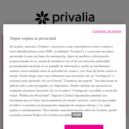
Continuar sin aceptar
Veepee respeta su privacidad
Al aceptar, autoriza a Veepee y sus socios a usar rastreadores (como cookies u
otros identificadores como SDK, en adelante "Cookies") y a procesar sus datos
personales (como sus datos de navegación, datos de pedidos e información
proporcionada en su cuenta de miembro) con el fin de ofrecerle publicidad
personalizada (incluida en su pantalla de televisión) y medir su rendimiento,
realizar ciertos análisis sobre la actividad de ventas y con fines de lucha contra el
fraude. Puede elegir entre estos diferentes usos haciendo clic en "Configurar" o
rechazar todo haciendo clic en el botón "Continuar sin aceptar". Sus elecciones se
aplican solo a este navegador y/o dispositivo. Puede cambiar sus opciones en
cualquier momento haciendo clic en el enlace “Configurar” accesible a través del
enlace "Política de Privacidad". Algunas Cookies depositadas también son
necesarias para el buen funcionamiento de nuestro servicio, como las que miden
el tráfico o permiten la presentación adaptada de nuestras ofertas, y no están
sujetas a consentimiento. Para obtener más información sobre las Cookies, puede
consultar nuestra Política de Cookies accesible
AQUÍ.