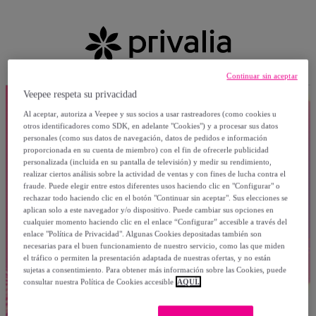
Continuar sin aceptar
Veepee respeta su privacidad
Al aceptar, autoriza a Veepee y sus socios a usar rastreadores (como cookies u
otros identificadores como SDK, en adelante "Cookies") y a procesar sus datos
personales (como sus datos de navegación, datos de pedidos e información
proporcionada en su cuenta de miembro) con el fin de ofrecerle publicidad
personalizada (incluida en su pantalla de televisión) y medir su rendimiento,
realizar ciertos análisis sobre la actividad de ventas y con fines de lucha contra el
fraude. Puede elegir entre estos diferentes usos haciendo clic en "Configurar" o
rechazar todo haciendo clic en el botón "Continuar sin aceptar". Sus elecciones se
aplican solo a este navegador y/o dispositivo. Puede cambiar sus opciones en
cualquier momento haciendo clic en el enlace “Configurar” accesible a través del
enlace "Política de Privacidad". Algunas Cookies depositadas también son
necesarias para el buen funcionamiento de nuestro servicio, como las que miden
el tráfico o permiten la presentación adaptada de nuestras ofertas, y no están
sujetas a consentimiento. Para obtener más información sobre las Cookies, puede
consultar nuestra Política de Cookies accesible
AQUÍ.