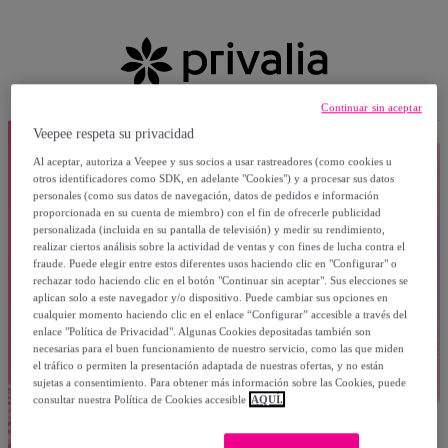
Continuar sin aceptar
Veepee respeta su privacidad
Al aceptar, autoriza a Veepee y sus socios a usar rastreadores (como cookies u
otros identificadores como SDK, en adelante "Cookies") y a procesar sus datos
personales (como sus datos de navegación, datos de pedidos e información
proporcionada en su cuenta de miembro) con el fin de ofrecerle publicidad
personalizada (incluida en su pantalla de televisión) y medir su rendimiento,
realizar ciertos análisis sobre la actividad de ventas y con fines de lucha contra el
fraude. Puede elegir entre estos diferentes usos haciendo clic en "Configurar" o
rechazar todo haciendo clic en el botón "Continuar sin aceptar". Sus elecciones se
aplican solo a este navegador y/o dispositivo. Puede cambiar sus opciones en
cualquier momento haciendo clic en el enlace “Configurar” accesible a través del
enlace "Política de Privacidad". Algunas Cookies depositadas también son
necesarias para el buen funcionamiento de nuestro servicio, como las que miden
el tráfico o permiten la presentación adaptada de nuestras ofertas, y no están
sujetas a consentimiento. Para obtener más información sobre las Cookies, puede
consultar nuestra Política de Cookies accesible
AQUÍ.