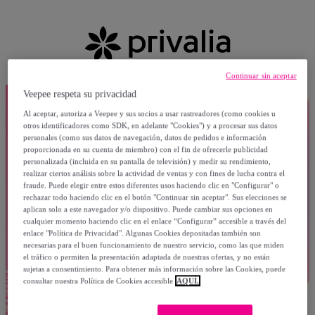
Continuar sin aceptar
Veepee respeta su privacidad
Al aceptar, autoriza a Veepee y sus socios a usar rastreadores (como cookies u
otros identificadores como SDK, en adelante "Cookies") y a procesar sus datos
personales (como sus datos de navegación, datos de pedidos e información
proporcionada en su cuenta de miembro) con el fin de ofrecerle publicidad
personalizada (incluida en su pantalla de televisión) y medir su rendimiento,
realizar ciertos análisis sobre la actividad de ventas y con fines de lucha contra el
fraude. Puede elegir entre estos diferentes usos haciendo clic en "Configurar" o
rechazar todo haciendo clic en el botón "Continuar sin aceptar". Sus elecciones se
aplican solo a este navegador y/o dispositivo. Puede cambiar sus opciones en
cualquier momento haciendo clic en el enlace “Configurar” accesible a través del
enlace "Política de Privacidad". Algunas Cookies depositadas también son
necesarias para el buen funcionamiento de nuestro servicio, como las que miden
el tráfico o permiten la presentación adaptada de nuestras ofertas, y no están
sujetas a consentimiento. Para obtener más información sobre las Cookies, puede
consultar nuestra Política de Cookies accesible
AQUÍ.