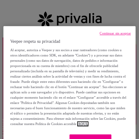
Continuar sin aceptar
Veepee respeta su privacidad
Al aceptar, autoriza a Veepee y sus socios a usar rastreadores (como cookies u
otros identificadores como SDK, en adelante "Cookies") y a procesar sus datos
personales (como sus datos de navegación, datos de pedidos e información
proporcionada en su cuenta de miembro) con el fin de ofrecerle publicidad
personalizada (incluida en su pantalla de televisión) y medir su rendimiento,
realizar ciertos análisis sobre la actividad de ventas y con fines de lucha contra el
fraude. Puede elegir entre estos diferentes usos haciendo clic en "Configurar" o
rechazar todo haciendo clic en el botón "Continuar sin aceptar". Sus elecciones se
aplican solo a este navegador y/o dispositivo. Puede cambiar sus opciones en
cualquier momento haciendo clic en el enlace “Configurar” accesible a través del
enlace "Política de Privacidad". Algunas Cookies depositadas también son
necesarias para el buen funcionamiento de nuestro servicio, como las que miden
el tráfico o permiten la presentación adaptada de nuestras ofertas, y no están
sujetas a consentimiento. Para obtener más información sobre las Cookies, puede
consultar nuestra Política de Cookies accesible
AQUÍ.