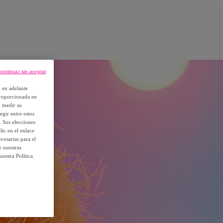
ontinuar sin aceptar
, en adelante
proporcionada en
y medir su
egir entre estos
. Sus elecciones
ic en el enlace
cesarias para el
e nuestras
uestra Política