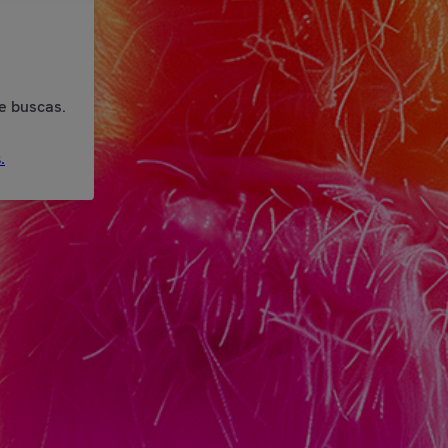
e buscas.
.