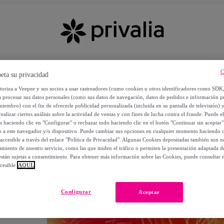
C
eta su privacidad
utoriza a Veepee y sus socios a usar rastreadores (como cookies u otros identificadores como SDK
a procesar sus datos personales (como sus datos de navegación, datos de pedidos e información 
miembro) con el fin de ofrecerle publicidad personalizada (incluida en su pantalla de televisión) 
ealizar ciertos análisis sobre la actividad de ventas y con fines de lucha contra el fraude. Puede el
os haciendo clic en "Configurar" o rechazar todo haciendo clic en el botón "Continuar sin aceptar"
lo a este navegador y/o dispositivo. Puede cambiar sus opciones en cualquier momento haciendo cl
accesible a través del enlace "Política de Privacidad". Algunas Cookies depositadas también son ne
miento de nuestro servicio, como las que miden el tráfico o permiten la presentación adaptada d
 están sujetas a consentimiento. Para obtener más información sobre las Cookies, puede consultar n
cesible
AQUÍ.
OS
Configurar
Aceptar
 POR