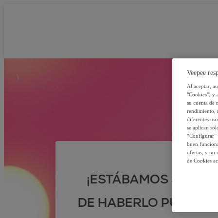
Veepee resp
Al aceptar, a
"Cookies") y 
su cuenta de 
rendimiento, r
diferentes us
se aplican so
“Configurar” 
buen funciona
ofertas, y no
de Cookies ac
¡ESTÁBAMOS SEGUR
DE HABERLO PUESTO