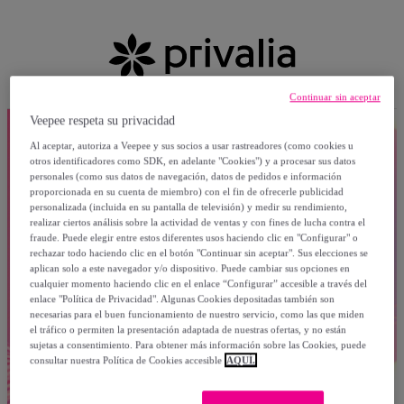
Continuar sin aceptar
Veepee respeta su privacidad
Al aceptar, autoriza a Veepee y sus socios a usar rastreadores (como cookies u
otros identificadores como SDK, en adelante "Cookies") y a procesar sus datos
personales (como sus datos de navegación, datos de pedidos e información
proporcionada en su cuenta de miembro) con el fin de ofrecerle publicidad
personalizada (incluida en su pantalla de televisión) y medir su rendimiento,
realizar ciertos análisis sobre la actividad de ventas y con fines de lucha contra el
fraude. Puede elegir entre estos diferentes usos haciendo clic en "Configurar" o
rechazar todo haciendo clic en el botón "Continuar sin aceptar". Sus elecciones se
aplican solo a este navegador y/o dispositivo. Puede cambiar sus opciones en
cualquier momento haciendo clic en el enlace “Configurar” accesible a través del
enlace "Política de Privacidad". Algunas Cookies depositadas también son
necesarias para el buen funcionamiento de nuestro servicio, como las que miden
el tráfico o permiten la presentación adaptada de nuestras ofertas, y no están
sujetas a consentimiento. Para obtener más información sobre las Cookies, puede
consultar nuestra Política de Cookies accesible
AQUÍ.