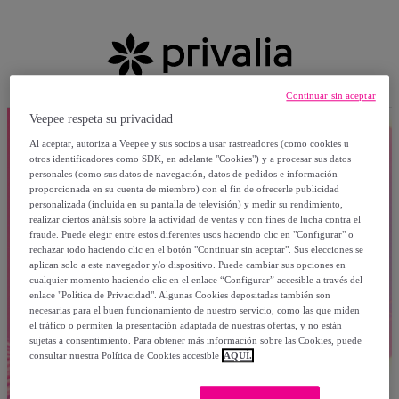
Continuar sin aceptar
Veepee respeta su privacidad
Al aceptar, autoriza a Veepee y sus socios a usar rastreadores (como cookies u
otros identificadores como SDK, en adelante "Cookies") y a procesar sus datos
personales (como sus datos de navegación, datos de pedidos e información
proporcionada en su cuenta de miembro) con el fin de ofrecerle publicidad
personalizada (incluida en su pantalla de televisión) y medir su rendimiento,
realizar ciertos análisis sobre la actividad de ventas y con fines de lucha contra el
fraude. Puede elegir entre estos diferentes usos haciendo clic en "Configurar" o
rechazar todo haciendo clic en el botón "Continuar sin aceptar". Sus elecciones se
aplican solo a este navegador y/o dispositivo. Puede cambiar sus opciones en
cualquier momento haciendo clic en el enlace “Configurar” accesible a través del
enlace "Política de Privacidad". Algunas Cookies depositadas también son
necesarias para el buen funcionamiento de nuestro servicio, como las que miden
el tráfico o permiten la presentación adaptada de nuestras ofertas, y no están
sujetas a consentimiento. Para obtener más información sobre las Cookies, puede
consultar nuestra Política de Cookies accesible
AQUÍ.