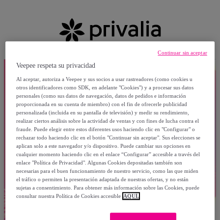
Continuar sin aceptar
Veepee respeta su privacidad
Al aceptar, autoriza a Veepee y sus socios a usar rastreadores (como cookies u
otros identificadores como SDK, en adelante "Cookies") y a procesar sus datos
personales (como sus datos de navegación, datos de pedidos e información
proporcionada en su cuenta de miembro) con el fin de ofrecerle publicidad
personalizada (incluida en su pantalla de televisión) y medir su rendimiento,
realizar ciertos análisis sobre la actividad de ventas y con fines de lucha contra el
fraude. Puede elegir entre estos diferentes usos haciendo clic en "Configurar" o
rechazar todo haciendo clic en el botón "Continuar sin aceptar". Sus elecciones se
aplican solo a este navegador y/o dispositivo. Puede cambiar sus opciones en
cualquier momento haciendo clic en el enlace “Configurar” accesible a través del
enlace "Política de Privacidad". Algunas Cookies depositadas también son
necesarias para el buen funcionamiento de nuestro servicio, como las que miden
el tráfico o permiten la presentación adaptada de nuestras ofertas, y no están
sujetas a consentimiento. Para obtener más información sobre las Cookies, puede
consultar nuestra Política de Cookies accesible
AQUÍ.