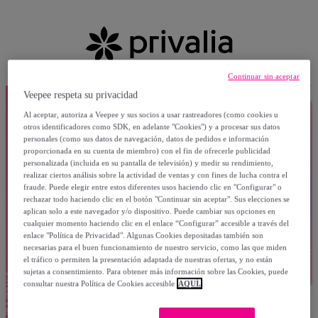
Continuar sin aceptar
Veepee respeta su privacidad
Al aceptar, autoriza a Veepee y sus socios a usar rastreadores (como cookies u
otros identificadores como SDK, en adelante "Cookies") y a procesar sus datos
personales (como sus datos de navegación, datos de pedidos e información
proporcionada en su cuenta de miembro) con el fin de ofrecerle publicidad
personalizada (incluida en su pantalla de televisión) y medir su rendimiento,
realizar ciertos análisis sobre la actividad de ventas y con fines de lucha contra el
fraude. Puede elegir entre estos diferentes usos haciendo clic en "Configurar" o
rechazar todo haciendo clic en el botón "Continuar sin aceptar". Sus elecciones se
aplican solo a este navegador y/o dispositivo. Puede cambiar sus opciones en
cualquier momento haciendo clic en el enlace “Configurar” accesible a través del
enlace "Política de Privacidad". Algunas Cookies depositadas también son
necesarias para el buen funcionamiento de nuestro servicio, como las que miden
el tráfico o permiten la presentación adaptada de nuestras ofertas, y no están
sujetas a consentimiento. Para obtener más información sobre las Cookies, puede
consultar nuestra Política de Cookies accesible
AQUÍ.