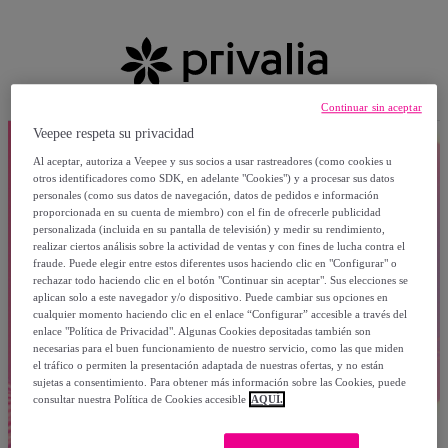
Continuar sin aceptar
Veepee respeta su privacidad
Al aceptar, autoriza a Veepee y sus socios a usar rastreadores (como cookies u
otros identificadores como SDK, en adelante "Cookies") y a procesar sus datos
personales (como sus datos de navegación, datos de pedidos e información
proporcionada en su cuenta de miembro) con el fin de ofrecerle publicidad
personalizada (incluida en su pantalla de televisión) y medir su rendimiento,
realizar ciertos análisis sobre la actividad de ventas y con fines de lucha contra el
fraude. Puede elegir entre estos diferentes usos haciendo clic en "Configurar" o
rechazar todo haciendo clic en el botón "Continuar sin aceptar". Sus elecciones se
aplican solo a este navegador y/o dispositivo. Puede cambiar sus opciones en
cualquier momento haciendo clic en el enlace “Configurar” accesible a través del
enlace "Política de Privacidad". Algunas Cookies depositadas también son
necesarias para el buen funcionamiento de nuestro servicio, como las que miden
el tráfico o permiten la presentación adaptada de nuestras ofertas, y no están
sujetas a consentimiento. Para obtener más información sobre las Cookies, puede
consultar nuestra Política de Cookies accesible
AQUÍ.