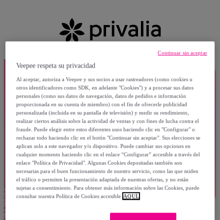
Continuar sin aceptar
Veepee respeta su privacidad
Al aceptar, autoriza a Veepee y sus socios a usar rastreadores (como cookies u
otros identificadores como SDK, en adelante "Cookies") y a procesar sus datos
personales (como sus datos de navegación, datos de pedidos e información
proporcionada en su cuenta de miembro) con el fin de ofrecerle publicidad
personalizada (incluida en su pantalla de televisión) y medir su rendimiento,
realizar ciertos análisis sobre la actividad de ventas y con fines de lucha contra el
fraude. Puede elegir entre estos diferentes usos haciendo clic en "Configurar" o
rechazar todo haciendo clic en el botón "Continuar sin aceptar". Sus elecciones se
aplican solo a este navegador y/o dispositivo. Puede cambiar sus opciones en
cualquier momento haciendo clic en el enlace “Configurar” accesible a través del
enlace "Política de Privacidad". Algunas Cookies depositadas también son
necesarias para el buen funcionamiento de nuestro servicio, como las que miden
el tráfico o permiten la presentación adaptada de nuestras ofertas, y no están
sujetas a consentimiento. Para obtener más información sobre las Cookies, puede
consultar nuestra Política de Cookies accesible
AQUÍ.