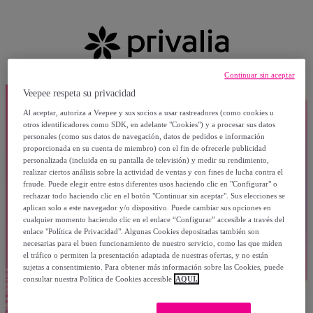
Continuar sin aceptar
Veepee respeta su privacidad
Al aceptar, autoriza a Veepee y sus socios a usar rastreadores (como cookies u
otros identificadores como SDK, en adelante "Cookies") y a procesar sus datos
personales (como sus datos de navegación, datos de pedidos e información
proporcionada en su cuenta de miembro) con el fin de ofrecerle publicidad
personalizada (incluida en su pantalla de televisión) y medir su rendimiento,
realizar ciertos análisis sobre la actividad de ventas y con fines de lucha contra el
fraude. Puede elegir entre estos diferentes usos haciendo clic en "Configurar" o
rechazar todo haciendo clic en el botón "Continuar sin aceptar". Sus elecciones se
aplican solo a este navegador y/o dispositivo. Puede cambiar sus opciones en
cualquier momento haciendo clic en el enlace “Configurar” accesible a través del
enlace "Política de Privacidad". Algunas Cookies depositadas también son
necesarias para el buen funcionamiento de nuestro servicio, como las que miden
el tráfico o permiten la presentación adaptada de nuestras ofertas, y no están
sujetas a consentimiento. Para obtener más información sobre las Cookies, puede
consultar nuestra Política de Cookies accesible
AQUÍ.