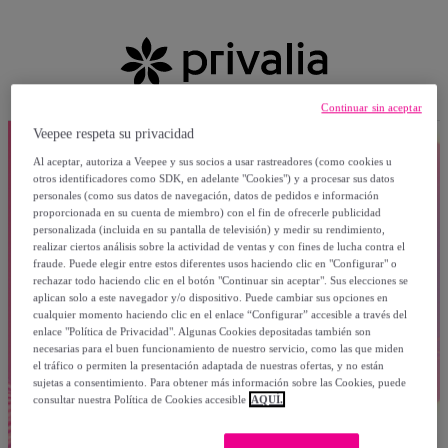
Continuar sin aceptar
Veepee respeta su privacidad
Al aceptar, autoriza a Veepee y sus socios a usar rastreadores (como cookies u
otros identificadores como SDK, en adelante "Cookies") y a procesar sus datos
personales (como sus datos de navegación, datos de pedidos e información
proporcionada en su cuenta de miembro) con el fin de ofrecerle publicidad
personalizada (incluida en su pantalla de televisión) y medir su rendimiento,
realizar ciertos análisis sobre la actividad de ventas y con fines de lucha contra el
fraude. Puede elegir entre estos diferentes usos haciendo clic en "Configurar" o
rechazar todo haciendo clic en el botón "Continuar sin aceptar". Sus elecciones se
aplican solo a este navegador y/o dispositivo. Puede cambiar sus opciones en
cualquier momento haciendo clic en el enlace “Configurar” accesible a través del
enlace "Política de Privacidad". Algunas Cookies depositadas también son
necesarias para el buen funcionamiento de nuestro servicio, como las que miden
el tráfico o permiten la presentación adaptada de nuestras ofertas, y no están
sujetas a consentimiento. Para obtener más información sobre las Cookies, puede
consultar nuestra Política de Cookies accesible
AQUÍ.