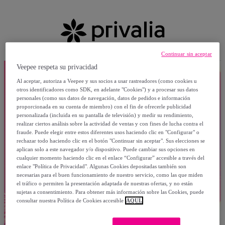
Continuar sin aceptar
Veepee respeta su privacidad
Al aceptar, autoriza a Veepee y sus socios a usar rastreadores (como cookies u
otros identificadores como SDK, en adelante "Cookies") y a procesar sus datos
personales (como sus datos de navegación, datos de pedidos e información
proporcionada en su cuenta de miembro) con el fin de ofrecerle publicidad
personalizada (incluida en su pantalla de televisión) y medir su rendimiento,
realizar ciertos análisis sobre la actividad de ventas y con fines de lucha contra el
fraude. Puede elegir entre estos diferentes usos haciendo clic en "Configurar" o
rechazar todo haciendo clic en el botón "Continuar sin aceptar". Sus elecciones se
aplican solo a este navegador y/o dispositivo. Puede cambiar sus opciones en
cualquier momento haciendo clic en el enlace “Configurar” accesible a través del
enlace "Política de Privacidad". Algunas Cookies depositadas también son
necesarias para el buen funcionamiento de nuestro servicio, como las que miden
el tráfico o permiten la presentación adaptada de nuestras ofertas, y no están
sujetas a consentimiento. Para obtener más información sobre las Cookies, puede
consultar nuestra Política de Cookies accesible
AQUÍ.