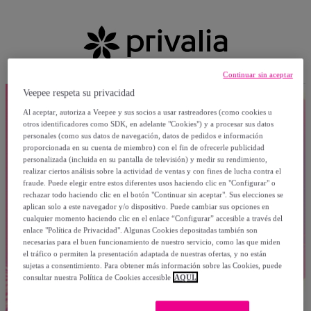
Continuar sin aceptar
Veepee respeta su privacidad
Al aceptar, autoriza a Veepee y sus socios a usar rastreadores (como cookies u
otros identificadores como SDK, en adelante "Cookies") y a procesar sus datos
personales (como sus datos de navegación, datos de pedidos e información
proporcionada en su cuenta de miembro) con el fin de ofrecerle publicidad
personalizada (incluida en su pantalla de televisión) y medir su rendimiento,
realizar ciertos análisis sobre la actividad de ventas y con fines de lucha contra el
fraude. Puede elegir entre estos diferentes usos haciendo clic en "Configurar" o
rechazar todo haciendo clic en el botón "Continuar sin aceptar". Sus elecciones se
aplican solo a este navegador y/o dispositivo. Puede cambiar sus opciones en
cualquier momento haciendo clic en el enlace “Configurar” accesible a través del
enlace "Política de Privacidad". Algunas Cookies depositadas también son
necesarias para el buen funcionamiento de nuestro servicio, como las que miden
el tráfico o permiten la presentación adaptada de nuestras ofertas, y no están
sujetas a consentimiento. Para obtener más información sobre las Cookies, puede
consultar nuestra Política de Cookies accesible
AQUÍ.