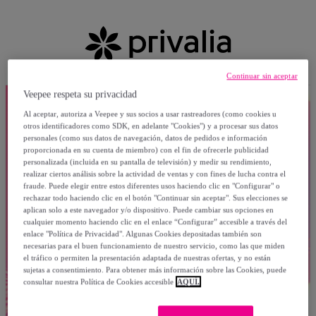
Continuar sin aceptar
Veepee respeta su privacidad
Al aceptar, autoriza a Veepee y sus socios a usar rastreadores (como cookies u
otros identificadores como SDK, en adelante "Cookies") y a procesar sus datos
personales (como sus datos de navegación, datos de pedidos e información
proporcionada en su cuenta de miembro) con el fin de ofrecerle publicidad
personalizada (incluida en su pantalla de televisión) y medir su rendimiento,
realizar ciertos análisis sobre la actividad de ventas y con fines de lucha contra el
fraude. Puede elegir entre estos diferentes usos haciendo clic en "Configurar" o
rechazar todo haciendo clic en el botón "Continuar sin aceptar". Sus elecciones se
aplican solo a este navegador y/o dispositivo. Puede cambiar sus opciones en
cualquier momento haciendo clic en el enlace “Configurar” accesible a través del
enlace "Política de Privacidad". Algunas Cookies depositadas también son
necesarias para el buen funcionamiento de nuestro servicio, como las que miden
el tráfico o permiten la presentación adaptada de nuestras ofertas, y no están
sujetas a consentimiento. Para obtener más información sobre las Cookies, puede
consultar nuestra Política de Cookies accesible
AQUÍ.