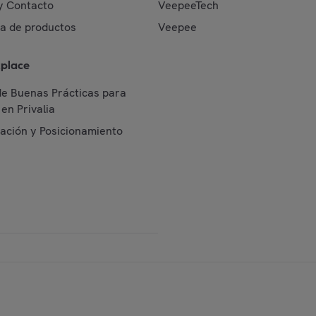
y Contacto
VeepeeTech
da de productos
Veepee
place
de Buenas Prácticas para
en Privalia
cación y Posicionamiento