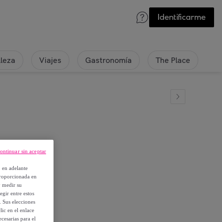
Identificarme
lleza
Viajes
Gastronomía
The Place
ontinuar sin aceptar
Ml
, en adelante
proporcionada en
y medir su
egir entre estos
. Sus elecciones
ic en el enlace
cesarias para el