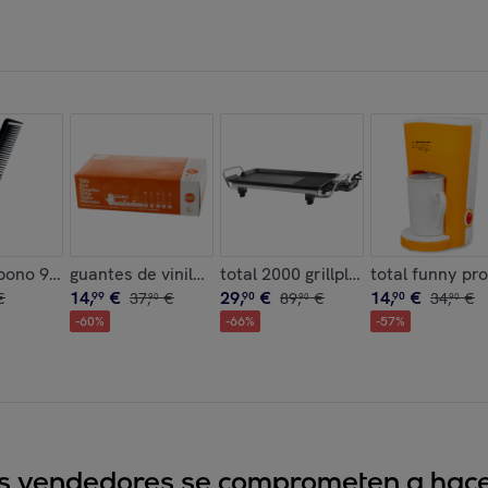
l 70º
bono 940
guantes de vinilo sin polvo ecologicos caja de 100 un
total 2000 grillplate
total funny pr
14
,
€
29
,
€
14
,
€
€
99
37
,
€
90
89
,
€
90
34
,
€
90
90
90
-
60
%
-
66
%
-
57
%
sus vendedores se comprometen a hacer