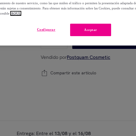
-
70
%
miento de nuestro servicio, como las que miden el tráfico o permiten la presentación adaptada d
 están sujetas a consentimiento. Para obtener más información sobre las Cookies, puede consultar n
cesible
AQUÍ.
Modelo:
1000 ml
Configurar
Aceptar
1
Añadir a la cesta
Vendido por
Postquam Cosmetic
Compartir este artículo
Entrega: Entre el
13/08
y el
16/08