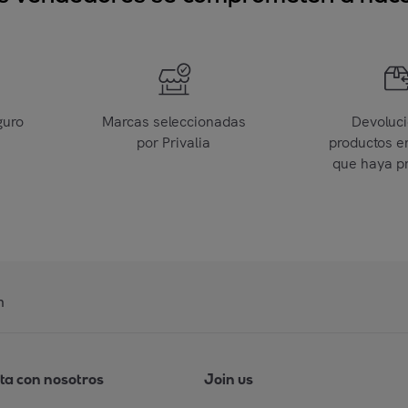
guro
Marcas seleccionadas
Devoluc
por Privalia
productos e
que haya p
n
ta con nosotros
Join us