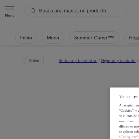
Menu
Inicio
Moda
Hoga
new
Summer Camp
Volver
Belleza y bienestar
/
Higiene y cuidado
/
Veepee resp
Al aceptar, a
"Cookies") y 
su cuenta de 
rendimiento, r
diferentes us
se aplican so
“Configurar” 