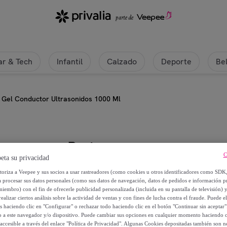
r & Tech
Infantil
Calzado
Deporte
Be
Gel Conductor Ultrasonidos 1000 Ml
Postquam
C
eta su privacidad
Gel Conductor Ultrasonidos 1000 
utoriza a Veepee y sus socios a usar rastreadores (como cookies u otros identificadores como SDK
a procesar sus datos personales (como sus datos de navegación, datos de pedidos e información 
miembro) con el fin de ofrecerle publicidad personalizada (incluida en su pantalla de televisión) 
5
,
€
49
ealizar ciertos análisis sobre la actividad de ventas y con fines de lucha contra el fraude. Puede el
os haciendo clic en "Configurar" o rechazar todo haciendo clic en el botón "Continuar sin aceptar"
lo a este navegador y/o dispositivo. Puede cambiar sus opciones en cualquier momento haciendo cl
18
,
€
90
accesible a través del enlace "Política de Privacidad". Algunas Cookies depositadas también son ne