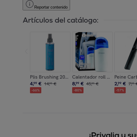
Reportar contenido
Artículos del catálogo:
Plis Brushing 200 Ml.
Calentador roll on profesiona
Peine Car
4
,
€
8
,
€
2
,
€
99
14
,
€
99
45
,
€
99
7
,
90
90
00
-
66
%
-
80
%
-
57
%
¡Privalia y 