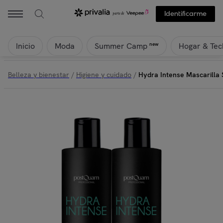
Identificarme
Inicio
Moda
Hogar & Tec
new
Summer Camp
Belleza y bienestar
/
Higiene y cuidado
/
Hydra Intense Mascarilla 