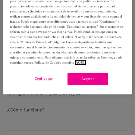
32
,
€
personales (como sus datos de navegación, datos de pedidos e información
99
proporcionada en su cuenta de miembro) con el fin de ofrecerle publicidad
-
72
%
personalizada (incluida en su pantalla de televisión) y medir su rendimiento,
realizar ciertos análisis sobre la actividad de ventas y con fines de lucha contra el
Vendido por
Postquam Cosmetic
fraude. Puede elegir entre estos diferentes usos haciendo clic en "Configurar" o
rechazar todo haciendo clic en el botón "Continuar sin aceptar". Sus elecciones se
aplican solo a este navegador y/o dispositivo. Puede cambiar sus opciones en
cualquier momento haciendo clic en el enlace “Configurar” accesible a través del
enlace "Política de Privacidad". Algunas Cookies depositadas también son
necesarias para el buen funcionamiento de nuestro servicio, como las que miden
Entrega
el tráfico o permiten la presentación adaptada de nuestras ofertas, y no están
sujetas a consentimiento. Para obtener más información sobre las Cookies, puede
consultar nuestra Política de Cookies accesible
AQUÍ.
Entrega desde
3,99 €
Gratis desde 39,99 € de compra
Configurar
Aceptar
Entrega: Entre el
14/08
y el
17/08
¿Cómo funciona?