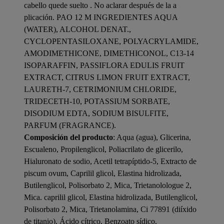
cabello quede suelto . No aclarar después de la a
plicación. PAO 12 M INGREDIENTES AQUA
(WATER), ALCOHOL DENAT.,
CYCLOPENTASILOXANE, POLYACRYLAMIDE,
AMODIMETHICONE, DIMETHICONOL, C13-14
ISOPARAFFIN, PASSIFLORA EDULIS FRUIT
EXTRACT, CITRUS LIMON FRUIT EXTRACT,
LAURETH-7, CETRIMONIUM CHLORIDE,
TRIDECETH-10, POTASSIUM SORBATE,
DISODIUM EDTA, SODIUM BISULFITE,
PARFUM (FRAGRANCE).
Composición del producto
: Aqua (agua), Glicerina,
Escualeno, Propilenglicol, Poliacrilato de glicerilo,
Hialuronato de sodio, Acetil tetrapíptido-5, Extracto de
piscum ovum, Caprilil glicol, Elastina hidrolizada,
Butilenglicol, Polisorbato 2, Mica, Trietanolologue 2,
Mica. caprilil glicol, Elastina hidrolizada, Butilenglicol,
Polisorbato 2, Mica, Trietanolamina, Ci 77891 (diíxido
de titanio), Ácido cítrico, Benzoato sídico,