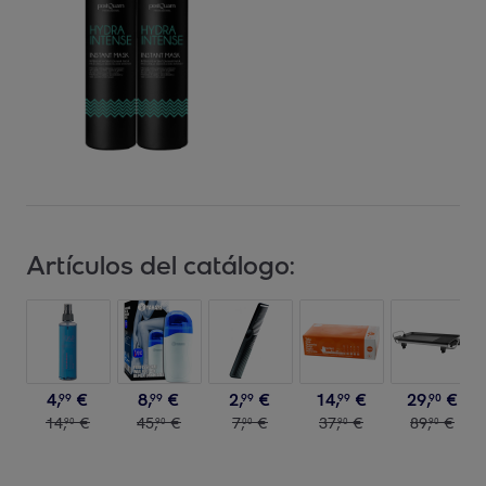
Artículos del catálogo:
4
,
€
8
,
€
2
,
€
14
,
€
29
,
€
99
99
99
99
90
14
,
€
45
,
€
7
,
€
37
,
€
89
,
€
90
90
00
90
90