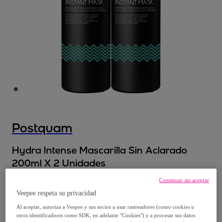
Postquam
Hydra Intense Mascarilla Sin Aclarado
200ml X 2 Unidades
Modelo:
200ml
Continuar sin aceptar
Veepee respeta su privacidad
8
,
€
99
Al aceptar, autoriza a Veepee y sus socios a usar rastreadores (como cookies u
otros identificadores como SDK, en adelante "Cookies") y a procesar sus datos