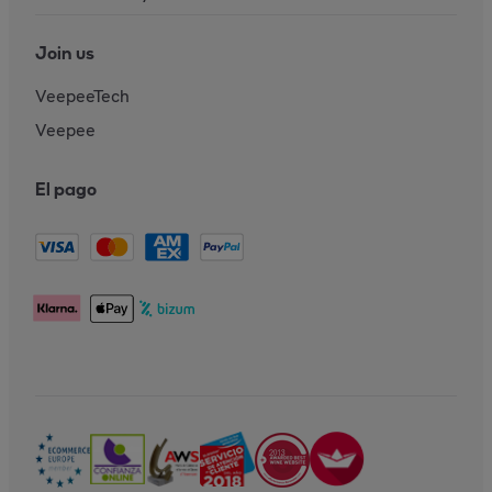
Join us
VeepeeTech
Veepee
El pago