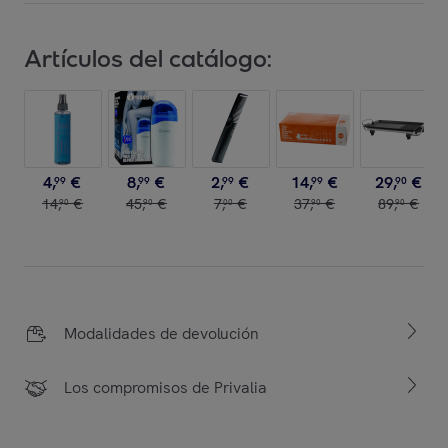
Artículos del catálogo:
4
,
€
8
,
€
2
,
€
14
,
€
29
,
€
99
99
99
99
90
14
,
€
45
,
€
7
,
€
37
,
€
89
,
€
90
90
00
90
90
Modalidades de devolución
Los compromisos de Privalia