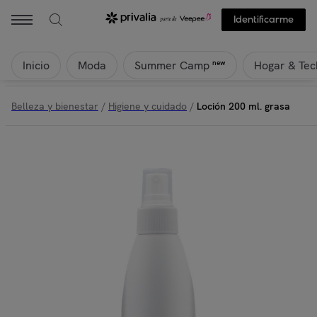
Identificarme
Inicio
Moda
Hogar & Tec
new
Summer Camp
Belleza y bienestar
/
Higiene y cuidado
/
Loción 200 ml. grasa