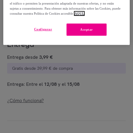
-
70
%
el tráfico o permiten la presentación adaptada de nuestras ofertas, y no están
sujetas a consentimiento. Para obtener más información sobre las Cookies, puede
Vendido por
Postquam Cosmetic
consultar nuestra Política de Cookies accesible
AQUÍ.
Configurar
Aceptar
Entrega
Entrega desde
3,99 €
Gratis desde 39,99 € de compra
Entrega: Entre el
12/08
y el
15/08
¿Cómo funciona?