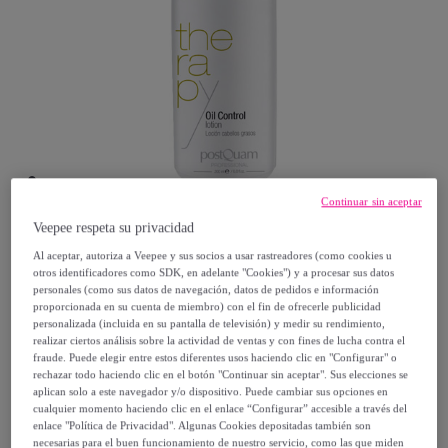
Continuar sin aceptar
Veepee respeta su privacidad
Postquam
Al aceptar, autoriza a Veepee y sus socios a usar rastreadores (como cookies u
otros identificadores como SDK, en adelante "Cookies") y a procesar sus datos
personales (como sus datos de navegación, datos de pedidos e información
Loción 200 ml. grasa
proporcionada en su cuenta de miembro) con el fin de ofrecerle publicidad
Modelo:
Loción 200 ml. grasa
personalizada (incluida en su pantalla de televisión) y medir su rendimiento,
realizar ciertos análisis sobre la actividad de ventas y con fines de lucha contra el
fraude. Puede elegir entre estos diferentes usos haciendo clic en "Configurar" o
7
,
€
rechazar todo haciendo clic en el botón "Continuar sin aceptar". Sus elecciones se
99
aplican solo a este navegador y/o dispositivo. Puede cambiar sus opciones en
cualquier momento haciendo clic en el enlace “Configurar” accesible a través del
26
,
€
enlace "Política de Privacidad". Algunas Cookies depositadas también son
90
necesarias para el buen funcionamiento de nuestro servicio, como las que miden