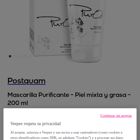
Postquam
Mascarilla Purificante - Piel mixta y grasa -
200 ml
Modelo:
50 ML
Continuar sin aceptar
Veepee respeta su privacidad
10
,
€
99
Al aceptar, autoriza a Veepee y sus socios a usar rastreadores (como cookies u
otros identificadores como SDK, en adelante "Cookies") y a procesar sus datos