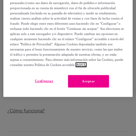
50
,
€
00
personales (como sus datos de navegación, datos de pedidos e información
proporcionada en su cuenta de miembro) con el fin de ofrecerle publicidad
-
78
%
personalizada (incluida en su pantalla de televisión) y medir su rendimiento,
realizar ciertos análisis sobre la actividad de ventas y con fines de lucha contra el
Vendido por
Postquam Cosmetic
fraude. Puede elegir entre estos diferentes usos haciendo clic en "Configurar" o
rechazar todo haciendo clic en el botón "Continuar sin aceptar". Sus elecciones se
aplican solo a este navegador y/o dispositivo. Puede cambiar sus opciones en
cualquier momento haciendo clic en el enlace “Configurar” accesible a través del
enlace "Política de Privacidad". Algunas Cookies depositadas también son
necesarias para el buen funcionamiento de nuestro servicio, como las que miden
Entrega
el tráfico o permiten la presentación adaptada de nuestras ofertas, y no están
sujetas a consentimiento. Para obtener más información sobre las Cookies, puede
consultar nuestra Política de Cookies accesible
AQUÍ.
Entrega desde
3,99 €
Gratis desde 39,99 € de compra
Configurar
Aceptar
Entrega: Entre el
14/08
y el
17/08
¿Cómo funciona?