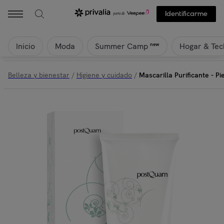
Identificarme
Inicio
Moda
Hogar & Tec
new
Summer Camp
Belleza y bienestar
/
Higiene y cuidado
/
Mascarilla Purificante - Pi