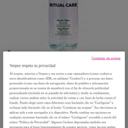
Continuar sin aceptar
Veepee respeta su privacidad
Postquam
Al aceptar, autoriza a Veepee y sus socios a usar rastreadores (como cookies u
otros identificadores como SDK, en adelante "Cookies") y a procesar sus datos
personales (como sus datos de navegación, datos de pedidos e información
Ritual Care Micellar Water 200Ml
proporcionada en su cuenta de miembro) con el fin de ofrecerle publicidad
Modelo:
Ritual Care Micellar Water 200Ml
personalizada (incluida en su pantalla de televisión) y medir su rendimiento,
realizar ciertos análisis sobre la actividad de ventas y con fines de lucha contra el
fraude. Puede elegir entre estos diferentes usos haciendo clic en "Configurar" o
5
,
€
99
rechazar todo haciendo clic en el botón "Continuar sin aceptar". Sus elecciones se
aplican solo a este navegador y/o dispositivo. Puede cambiar sus opciones en
cualquier momento haciendo clic en el enlace “Configurar” accesible a través del
9
,
€
enlace "Política de Privacidad". Algunas Cookies depositadas también son
99
necesarias para el buen funcionamiento de nuestro servicio, como las que miden