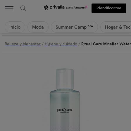
Identificarme
Inicio
Moda
Hogar & Tec
new
Summer Camp
Belleza y bienestar
/
Higiene y cuidado
/
Ritual Care Micellar Wate