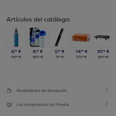
Artículos del catálogo:
4
,
€
8
,
€
2
,
€
14
,
€
29
,
€
99
99
99
99
90
14
,
€
45
,
€
7
,
€
37
,
€
89
,
€
90
90
00
90
90
Modalidades de devolución
Los compromisos de Privalia