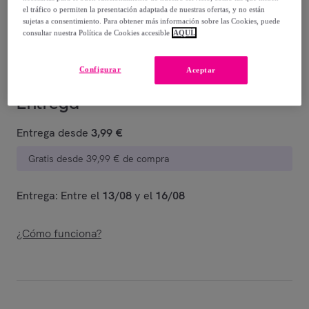
-
40
%
el tráfico o permiten la presentación adaptada de nuestras ofertas, y no están
sujetas a consentimiento. Para obtener más información sobre las Cookies, puede
Vendido por
Postquam Cosmetic
consultar nuestra Política de Cookies accesible
AQUÍ.
Configurar
Aceptar
Entrega
Entrega desde
3,99 €
Gratis desde 39,99 € de compra
Entrega: Entre el
13/08
y el
16/08
¿Cómo funciona?