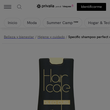
Identificarme
Inicio
Moda
Hogar & Tec
new
Summer Camp
Belleza y bienestar
/
Higiene y cuidado
/
Specific shampoo perfect 