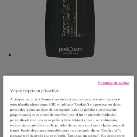
Postquam
Continuar sin aceptar
Veepee respeta su privacidad
Specific shampoo perfect curls 500 ml.
Modelo:
Specific shampoo perfect curls
Al aceptar, autoriza a Veepee y sus socios a usar rastreadores (como cookies u
otros identificadores como SDK, en adelante "Cookies") y a procesar sus datos
500 ml.
personales (como sus datos de navegación, datos de pedidos e información
proporcionada en su cuenta de miembro) con el fin de ofrecerle publicidad
personalizada (incluida en su pantalla de televisión) y medir su rendimiento,
7
,
€
99
realizar ciertos análisis sobre la actividad de ventas y con fines de lucha contra el
fraude. Puede elegir entre estos diferentes usos haciendo clic en "Configurar" o
rechazar todo haciendo clic en el botón "Continuar sin aceptar". Sus elecciones se