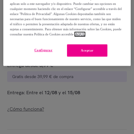
12
,
€
00
aplican solo a este navegador y/o dispositivo. Puede cambiar sus opciones en
-
33
%
cualquier momento haciendo clic en el enlace “Configurar” accesible a través del
enlace "Política de Privacidad". Algunas Cookies depositadas también son
necesarias para el buen funcionamiento de nuestro servicio, como las que miden
Vendido por
Postquam Cosmetic
el tráfico o permiten la presentación adaptada de nuestras ofertas, y no están
sujetas a consentimiento. Para obtener más información sobre las Cookies, puede
consultar nuestra Política de Cookies accesible
AQUÍ.
Configurar
Entrega
Aceptar
Entrega desde
3,99 €
Gratis desde 39,99 € de compra
Entrega: Entre el
12/08
y el
15/08
¿Cómo funciona?