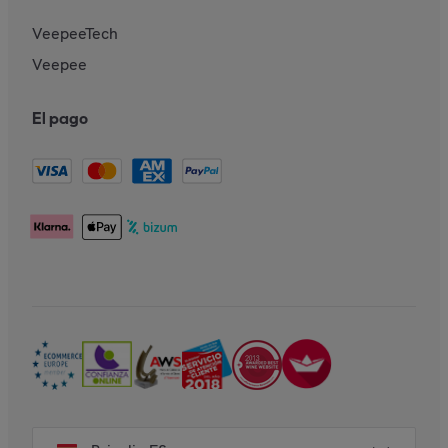
VeepeeTech
Veepee
El pago