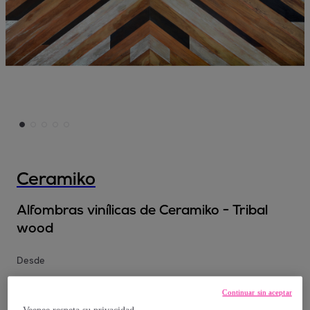
Ceramiko
Alfombras vinílicas de Ceramiko - Tribal
wood
Desde
30
,
€
78
Continuar sin aceptar