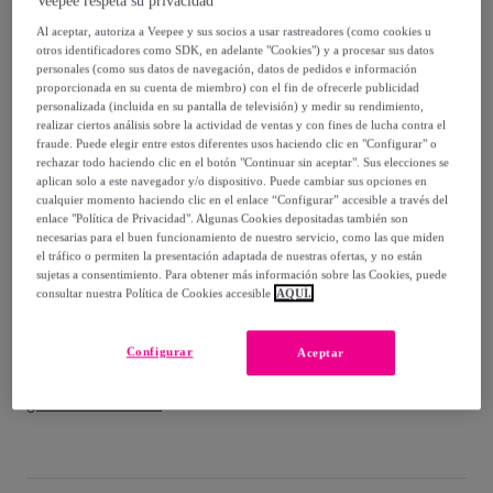
Veepee respeta su privacidad
50
,
€
00
Al aceptar, autoriza a Veepee y sus socios a usar rastreadores (como cookies u
-
38
%
otros identificadores como SDK, en adelante "Cookies") y a procesar sus datos
personales (como sus datos de navegación, datos de pedidos e información
Vendido por
Ceramiko.es
proporcionada en su cuenta de miembro) con el fin de ofrecerle publicidad
personalizada (incluida en su pantalla de televisión) y medir su rendimiento,
realizar ciertos análisis sobre la actividad de ventas y con fines de lucha contra el
fraude. Puede elegir entre estos diferentes usos haciendo clic en "Configurar" o
rechazar todo haciendo clic en el botón "Continuar sin aceptar". Sus elecciones se
aplican solo a este navegador y/o dispositivo. Puede cambiar sus opciones en
Entrega
cualquier momento haciendo clic en el enlace “Configurar” accesible a través del
enlace "Política de Privacidad". Algunas Cookies depositadas también son
necesarias para el buen funcionamiento de nuestro servicio, como las que miden
Entrega desde
3,94 €
el tráfico o permiten la presentación adaptada de nuestras ofertas, y no están
sujetas a consentimiento. Para obtener más información sobre las Cookies, puede
Gratis desde 99 € de compra
consultar nuestra Política de Cookies accesible
AQUÍ.
Entrega: Entre el
20/08
y el
23/08
Configurar
Aceptar
¿Cómo funciona?