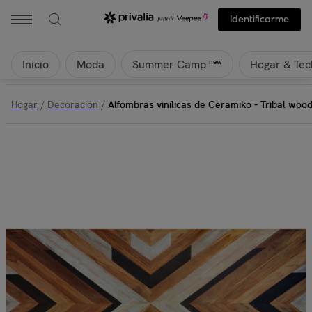
Identificarme
Inicio
Moda
Hogar & Tec
new
Summer Camp
Hogar
/
Decoración
/
Alfombras vinílicas de Ceramiko - Tribal woo