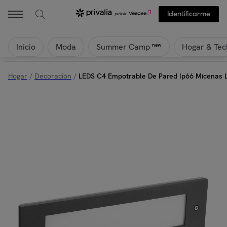
Identificarme
Inicio
Moda
Hogar & Tec
new
Summer Camp
Hogar
/
Decoración
/
LEDS C4 Empotrable De Pared Ip66 Micenas L