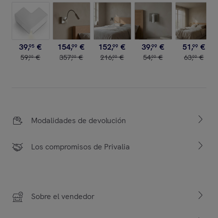
39
,
€
154
,
€
152
,
€
39
,
€
51
,
€
95
99
99
99
99
59
,
€
357
,
€
216
,
€
54
,
€
63
,
€
00
00
00
00
00
Modalidades de devolución
Los compromisos de Privalia
Sobre el vendedor