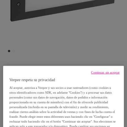
Leds-C4
Continuar sin aceptar
Veepee respeta su privacidad
LEDS C4 Empotrable De Pared Ip66
Al aceptar, autoriza a Veepee y sus socios a usar rastreadores (como cookies u
Micenas Led Pro Led 8.7W Blanco Neutro -
otros identificadores como SDK, en adelante "Cookies") y a procesar sus datos
personales (como sus datos de navegación, datos de pedidos e información
4000K On-Off G
proporcionada en su cuenta de miembro) con el fin de ofrecerle publicidad
Modelo:
LEDS C4 Empotrable De Pared
personalizada (incluida en su pantalla de televisión) y medir su rendimiento,
realizar ciertos análisis sobre la actividad de ventas y con fines de lucha contra el
Ip66 Micenas Led Pro Led 8.7W Blanco
fraude. Puede elegir entre estos diferentes usos haciendo clic en "Configurar" o
Neutro - 4000K On-Off G
rechazar todo haciendo clic en el botón "Continuar sin aceptar". Sus elecciones se
aplican solo a este navegador y/o dispositivo. Puede cambiar sus opciones en