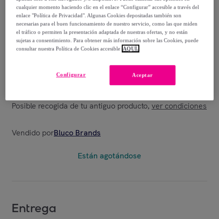
cualquier momento haciendo clic en el enlace “Configurar” accesible a través del
58
,
€
enlace "Política de Privacidad". Algunas Cookies depositadas también son
95
necesarias para el buen funcionamiento de nuestro servicio, como las que miden
el tráfico o permiten la presentación adaptada de nuestras ofertas, y no están
87
,
€
sujetas a consentimiento. Para obtener más información sobre las Cookies, puede
00
consultar nuestra Política de Cookies accesible
AQUÍ.
-
32
%
Configurar
Aceptar
Posible recogida de tu antiguo producto
ver condiciones
,
Vendido por
Bluco Brands
Están agotándose
Entrega