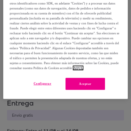
35
,
€
99
otros identificadores como SDK, en adelante "Cookies") y a procesar sus datos
personales (como sus datos de navegación, datos de pedidos e información
proporcionada en su cuenta de miembro) con el fin de ofrecerle publicidad
50
,
€
00
personalizada (incluida en su pantalla de televisión) y medir su rendimiento,
-
28
%
realizar ciertos análisis sobre la actividad de ventas y con fines de lucha contra el
fraude. Puede elegir entre estos diferentes usos haciendo clic en "Configurar" o
rechazar todo haciendo clic en el botón "Continuar sin aceptar". Sus elecciones se
aplican solo a este navegador y/o dispositivo. Puede cambiar sus opciones en
cualquier momento haciendo clic en el enlace “Configurar” accesible a través del
enlace "Política de Privacidad". Algunas Cookies depositadas también son
necesarias para el buen funcionamiento de nuestro servicio, como las que miden
Posible recogida de tu antiguo producto
ver condiciones
,
el tráfico o permiten la presentación adaptada de nuestras ofertas, y no están
sujetas a consentimiento. Para obtener más información sobre las Cookies, puede
consultar nuestra Política de Cookies accesible
AQUÍ.
Vendido por
Bluco Brands
Configurar
Aceptar
Entrega
Envío gratis
Entrega: Entre el
11/08
y el
14/08