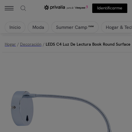
Identificarme
Inicio
Moda
Hogar & Tec
new
Summer Camp
Hogar
/
Decoración
/
LEDS C4 Luz De Lectura Book Round Surfac