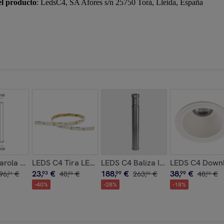
el producto
: LedsC4, SA Afores s/n 25750 Torà, Lleida, España
inación Decorativa para Hogar, 3529 Lúmenes, 3000K, Acabado 
ed 26.1W 4000K Cri 80 94.7º Gris Ip44 2228Lm
Farola Lyon Outdoor Structure 1810mm Aluminio, Policarbonat
LEDS C4 Tira LED On Basic 19.2 96W Blanco Frío 6000
LEDS C4 Baliza Ip54 Priap 500Mm
LEDS C4 Downli
23
,
€
188
,
€
38
,
€
96
,
€
93
40
,
€
99
263
,
€
99
48
,
€
21
00
00
00
-
40
%
-
28
%
-
18
%