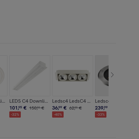
Blanco, Material Resistente Poliuretano, Serie Asai Top Ben
o Gris urbano, Transparente
K CRI 80 11967LM Iluminación LED de Alta Potencia para Inte
 E27 15W Acero Inoxidable Aisi 316 141Lm
ght Lite Ø105Mm 6.7W Blanco Neutro - 4000K Cri 80 30.2º On
LEDS C4 Downlight Infinite Led Lens 29W 3000K Cri 80 B
Ledsc4 LedsC4 Downlight Multidir Evo 
Ledsc4 - Empotrabl
101
,
€
36
,
€
239
,
€
95
150
,
€
99
62
,
€
99
359
,
€
00
00
99
-
32
%
-
40
%
-
33
%