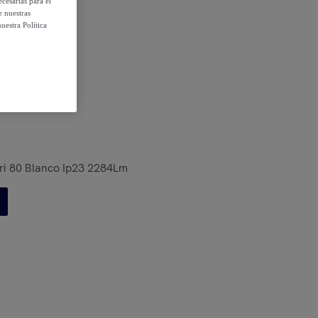
cesarias para el
e nuestras
uestra Política
 condiciones
ri 80 Blanco Ip23 2284Lm