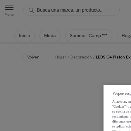
Menu
Inicio
Moda
Hoga
new
Summer Camp
Volver
Hogar
/
Decoración
/
LEDS C4 Plafon Ex
Veepee resp
Al aceptar, a
"Cookies") y 
su cuenta de 
rendimiento, r
diferentes us
se aplican so