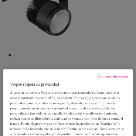
Leds-C4
Continuar sin aceptar
Veepee respeta su privacidad
LEDS C4 Proyector Action Ac 30W 4000K
Al aceptar, autoriza a Veepee y sus socios a usar rastreadores (como cookies u
otros identificadores como SDK, en adelante "Cookies") y a procesar sus datos
Cri 80 Negro 2161Lm
personales (como sus datos de navegación, datos de pedidos e información
Modelo:
LEDS C4 Proyector Action Ac
proporcionada en su cuenta de miembro) con el fin de ofrecerle publicidad
personalizada (incluida en su pantalla de televisión) y medir su rendimiento,
30W 4000K Cri 80 Negro 2161Lm
realizar ciertos análisis sobre la actividad de ventas y con fines de lucha contra el
fraude. Puede elegir entre estos diferentes usos haciendo clic en "Configurar" o
rechazar todo haciendo clic en el botón "Continuar sin aceptar". Sus elecciones se
44
,
€
95
aplican solo a este navegador y/o dispositivo. Puede cambiar sus opciones en