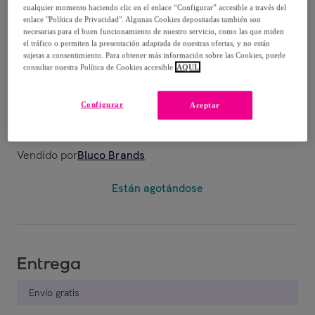
cualquier momento haciendo clic en el enlace “Configurar” accesible a través del
enlace "Política de Privacidad". Algunas Cookies depositadas también son
66
,
€
00
necesarias para el buen funcionamiento de nuestro servicio, como las que miden
-
31
%
el tráfico o permiten la presentación adaptada de nuestras ofertas, y no están
sujetas a consentimiento. Para obtener más información sobre las Cookies, puede
consultar nuestra Política de Cookies accesible
AQUÍ.
Configurar
Aceptar
Posible recogida de tu antiguo producto
ver condiciones
,
Vendido por
Bluco Brands
Están agotándose
Entrega
Envío gratis