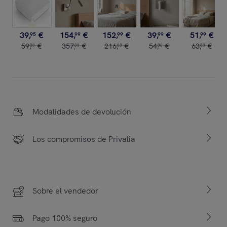
39
,
€
154
,
€
152
,
€
39
,
€
51
,
€
95
99
99
99
99
59
,
€
357
,
€
216
,
€
54
,
€
63
,
€
00
00
00
00
00
Modalidades de devolución
Los compromisos de Privalia
Sobre el vendedor
Pago 100% seguro