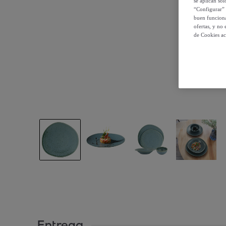
se aplican so
“Configurar” 
buen funciona
ofertas, y no
de Cookies ac
Entrega