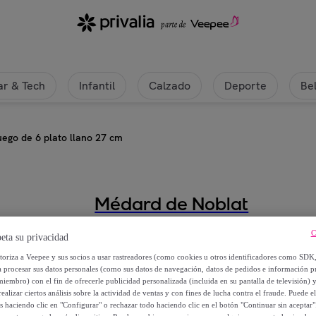
r & Tech
Infantil
Calzado
Deporte
Be
uego de 6 plato llano 27 cm
Médard de Noblat
Nina Azul - Juego de 6 plato llan
C
eta su privacidad
utoriza a Veepee y sus socios a usar rastreadores (como cookies u otros identificadores como SDK
Desde
a procesar sus datos personales (como sus datos de navegación, datos de pedidos e información 
miembro) con el fin de ofrecerle publicidad personalizada (incluida en su pantalla de televisión) 
46
,
€
70
ealizar ciertos análisis sobre la actividad de ventas y con fines de lucha contra el fraude. Puede el
os haciendo clic en "Configurar" o rechazar todo haciendo clic en el botón "Continuar sin aceptar"