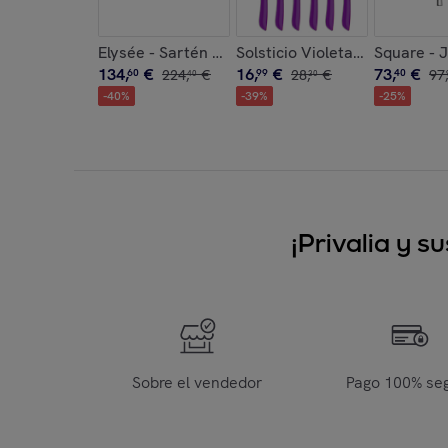
Elysée - Sartén honda de 24 cm con revestimien
Solsticio Violeta - Set de 6 c
Square - 
134
,
€
16
,
€
73
,
€
60
224
,
€
99
28
,
€
40
97
,
40
30
-
40
%
-
39
%
-
25
%
¡Privalia y 
Sobre el vendedor
Pago 100% se