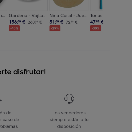
ra hielo
lano (x6)
Gardena - Vajlla de 18 piezas
Nina Coral - Juego de 6 plato llano 27
Tonus Azul Turques
156
,
€
51
,
€
47
,
€
00
260
,
€
00
72
,
€
99
68
,
€
00
80
60
-
40
%
-
29
%
-
30
%
te disfrutar!
ión de
Los vendedores
n caso de
siempre están a tu
roblemas
disposición