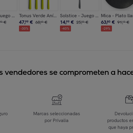
to cerámico y tapa
uchillos multiusos con sierra
Juego de 6 cucharillas expreso
Tonus Verde Anís - Cubiertos 48 piezas
Solstice - Juego de 6 cucharas pa
Mica - Plato l
47
,
€
14
,
€
63
,
€
€
99
68
,
€
99
25
,
€
80
91
,
€
90
60
00
10
-
30
%
-
40
%
-
29
%
sus vendedores se comprometen a hacer
guro
Marcas seleccionadas
Devoluc
por Privalia
productos e
que haya p