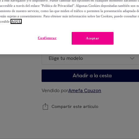
lo a este navegador y/o dispositivo. Puede cambiar sus opciones en cualquier momento haciendo cl
66
,
€
70
accesible a través del enlace "Política de Privacidad". Algunas Cookies depositadas también son ne
-
29
%
miento de nuestro servicio, como las que miden el tráfico o permiten la presentación adaptada d
 están sujetas a consentimiento. Para obtener más información sobre las Cookies, puede consultar n
cesible
AQUÍ.
Elige tu modelo
Configurar
Aceptar
Elige tu modelo
Añadir a la cesta
Vendido por
Amefa Couzon
Compartir este artículo