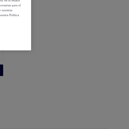
ic en el enlace
cesarias para el
e nuestras
uestra Política