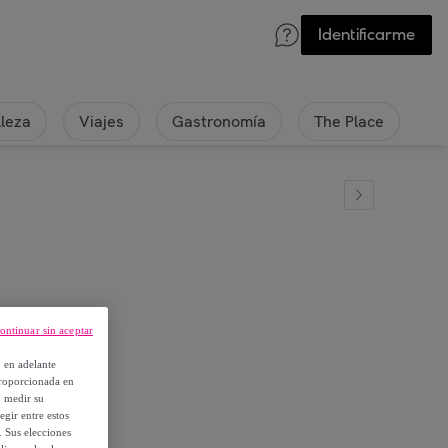
Identificarme
lleza
Viajes
Gastronomía
The Place
o 27 cm
ontinuar sin aceptar
, en adelante
proporcionada en
y medir su
egir entre estos
. Sus elecciones