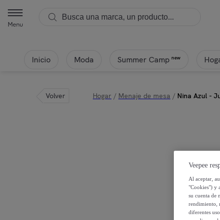
Menu
Inicio
Moda
Hoga
new
Summer Camp
Volver
Hogar
/
Menaje de mesa
/
Nina Azul - J
Veepee resp
Al aceptar, a
"Cookies") y 
su cuenta de 
rendimiento, r
diferentes us