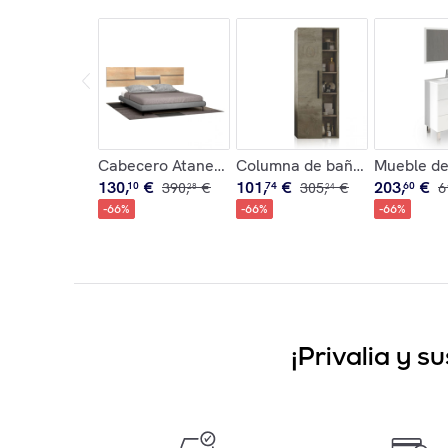
Cabecero Ataneq Pure Leds Cambria - Grafito
Columna de baño con estante
Mueble de 
130
,
€
101
,
€
203
,
€
10
390
,
€
74
305
,
€
60
6
28
24
-
66
%
-
66
%
-
66
%
¡Privalia y 