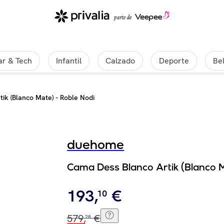
r & Tech
Infantil
Calzado
Deporte
Be
ik (Blanco Mate) - Roble Nodi
duehome
Cama Dess Blanco Artik (Blanco M
193
,
€
10
579
,
€
28