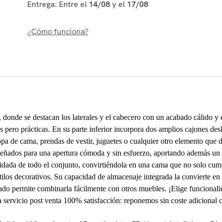
Entrega: Entre el
14/08
y el
17/08
¿Cómo funciona?
 donde se destacan los laterales y el cabecero con un acabado cálido y e
 pero prácticas. En su parte inferior incorpora dos amplios cajones desl
pa de cama, prendas de vestir, juguetes o cualquier otro elemento que 
señados para una apertura cómoda y sin esfuerzo, aportando además un to
cuidada de todo el conjunto, convirtiéndola en una cama que no solo cu
stilos decorativos. Su capacidad de almacenaje integrada la convierte en
brado permite combinarla fácilmente con otros muebles. ¡Elige funciona
 a servicio post venta 100% satisfacción: reponemos sin coste adicional 