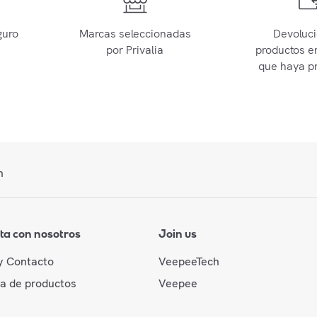
guro
Marcas seleccionadas
Devoluc
por Privalia
productos e
que haya p
n
ta con nosotros
Join us
y Contacto
VeepeeTech
da de productos
Veepee