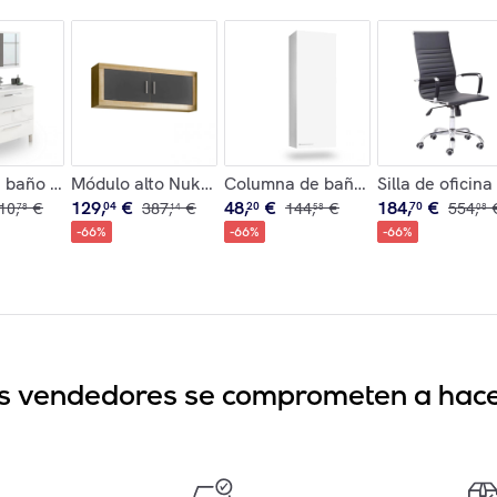
ría integrada en roble alaska 135x51 cm Sense Roble Alaska
baño de 3 cajones en blanco brillo con espejo 80 cm Feel Blan
Módulo alto Nuka 2 puertas Cambria - Grafito
Columna de baño Inspire 1 puerta 
Silla de oficina
129
,
€
48
,
€
184
,
€
10
,
€
04
387
,
€
20
144
,
€
70
554
,
78
14
58
08
-
66
%
-
66
%
-
66
%
sus vendedores se comprometen a hacer