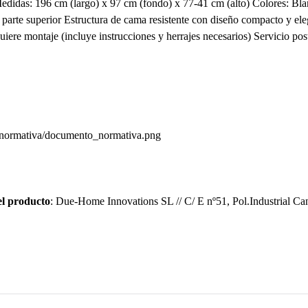
didas: 196 cm (largo) x 97 cm (fondo) x 77-41 cm (alto) Colores: Bla
parte superior Estructura de cama resistente con diseño compacto y el
iere montaje (incluye instrucciones y herrajes necesarios) Servicio pos
g/normativa/documento_normativa.png
el producto
: Due-Home Innovations SL // C/ E nº51, Pol.Industrial Can