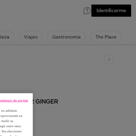
Identificarme
lleza
Viajes
Gastronomía
The Place
do - 600 g/m2 GINGER
ontinuar sin aceptar
, en adelante
proporcionada en
y medir su
egir entre estos
. Sus elecciones