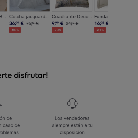
mos
 Coli
 BLUEY + funda almohada 65x65
Colcha jacquard reversible de algodón Georgina Gris
Cuadrante Decorativo MARVELOUS
Funda de almohada 
36
,
€
9
,
€
16
,
€
99
75
,
€
99
34
,
€
95
44
,
€
00
00
00
-
50
%
-
70
%
-
61
%
te disfrutar!
ión de
Los vendedores
n caso de
siempre están a tu
roblemas
disposición