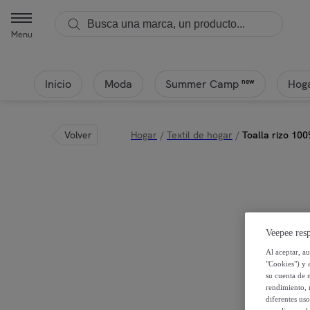
Menu
Inicio
Moda
Hoga
new
Summer Camp
Volver
Hogar
/
Textil de hogar
/
Toalla rizo 10
Veepee resp
Al aceptar, a
"Cookies") y 
su cuenta de 
rendimiento, r
diferentes us