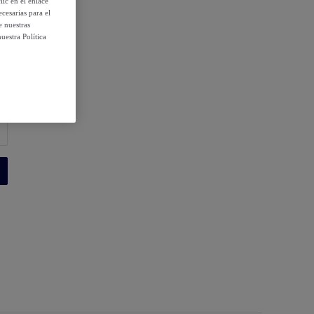
ic en el enlace
cesarias para el
e nuestras
uestra Política