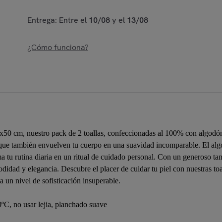
Entrega: Entre el
10/08
y el
13/08
¿Cómo funciona?
30x50 cm, nuestro pack de 2 toallas, confeccionadas al 100% con algod
 que también envuelven tu cuerpo en una suavidad incomparable. El algod
a tu rutina diaria en un ritual de cuidado personal. Con un generoso t
dad y elegancia. Descubre el placer de cuidar tu piel con nuestras toal
 un nivel de sofisticación insuperable.
C, no usar lejia, planchado suave