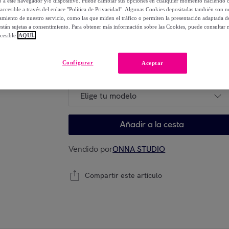
lo a este navegador y/o dispositivo. Puede cambiar sus opciones en cualquier momento haciendo cl
12
,
€
00
accesible a través del enlace "Política de Privacidad". Algunas Cookies depositadas también son ne
-
25
%
miento de nuestro servicio, como las que miden el tráfico o permiten la presentación adaptada d
 están sujetas a consentimiento. Para obtener más información sobre las Cookies, puede consultar n
cesible
AQUÍ.
Elige tu modelo
Configurar
Aceptar
Elige tu modelo
Añadir a la cesta
Vendido por
ONNA STUDIO
Compartir este artículo