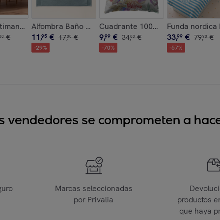
co
timanchas 100% Algodón Family Blanco
Alfombra Baño Harmony Artic - Zero Twist - 600 Gra
Cuadrante 100% Algodón 200 hilos
Funda nordica
11
,
€
9
,
€
33
,
€
€
95
17
,
€
99
34
,
€
99
79
,
€
00
00
00
90
-
29
%
-
70
%
-
57
%
sus vendedores se comprometen a hacer
guro
Marcas seleccionadas
Devoluc
por Privalia
productos e
que haya p