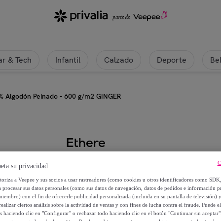
r & Tech
Infantil
Calzado
Deporte
Be
0% Algodón Peinado - 600 g/m2 GINGER
Ethere
Toalla rizo 100% Algodón Peina
C
eta su privacidad
utoriza a Veepee y sus socios a usar rastreadores (como cookies u otros identificadores como SDK
Desde
a procesar sus datos personales (como sus datos de navegación, datos de pedidos e información 
miembro) con el fin de ofrecerle publicidad personalizada (incluida en su pantalla de televisión) 
8
,
€
95
ealizar ciertos análisis sobre la actividad de ventas y con fines de lucha contra el fraude. Puede el
os haciendo clic en "Configurar" o rechazar todo haciendo clic en el botón "Continuar sin aceptar"