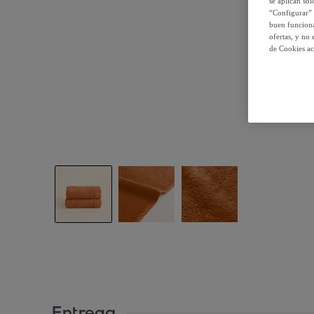
se aplican so
“Configurar” 
buen funciona
ofertas, y no
de Cookies ac
Entrega