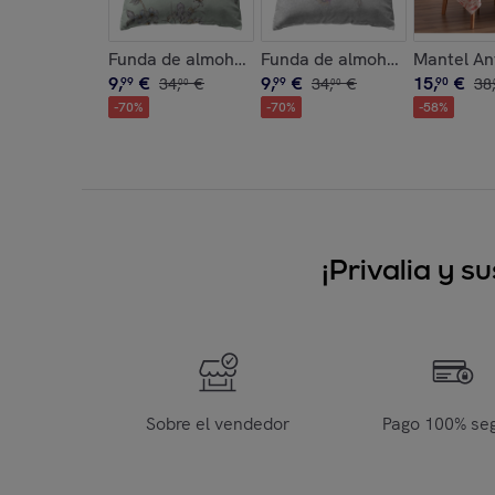
Funda de almohada seiren agua
Funda de almohada yuri blan
Mantel An
9
,
€
9
,
€
15
,
€
99
34
,
€
99
34
,
€
90
38
,
00
00
-
70
%
-
70
%
-
58
%
¡Privalia y 
Sobre el vendedor
Pago 100% se