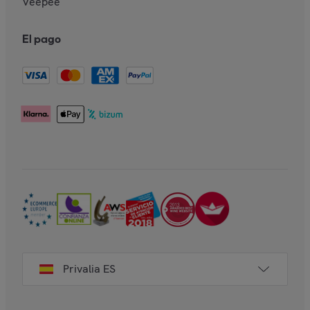
Veepee
El pago
Privalia ES