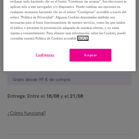
40
,
€
rechazar todo haciendo clic en el botón "Continuar sin aceptar". Sus elecciones se
00
aplican solo a este navegador y/o dispositivo. Puede cambiar sus opciones en
-
50
%
cualquier momento haciendo clic en el enlace “Configurar” accesible a través del
enlace "Política de Privacidad". Algunas Cookies depositadas también son
Vendido por
Ceramiko.es
necesarias para el buen funcionamiento de nuestro servicio, como las que miden
el tráfico o permiten la presentación adaptada de nuestras ofertas, y no están
sujetas a consentimiento. Para obtener más información sobre las Cookies, puede
consultar nuestra Política de Cookies accesible
AQUÍ.
Entrega
Configurar
Aceptar
Entrega desde
3,94 €
Gratis desde 99 € de compra
Entrega: Entre el
18/08
y el
21/08
¿Cómo funciona?