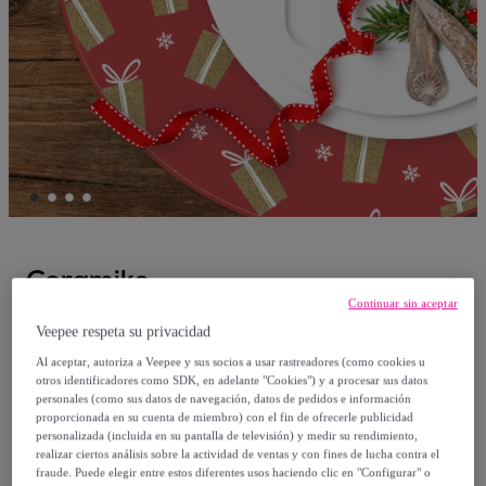
Ceramiko
Continuar sin aceptar
VINILIKO, set de 4 individuales de mesa
Veepee respeta su privacidad
Merry Christmas 2 4u-[Diam] 40 cm
Al aceptar, autoriza a Veepee y sus socios a usar rastreadores (como cookies u
Modelo:
4u-[Diam] 40
otros identificadores como SDK, en adelante "Cookies") y a procesar sus datos
personales (como sus datos de navegación, datos de pedidos e información
proporcionada en su cuenta de miembro) con el fin de ofrecerle publicidad
20
,
€
personalizada (incluida en su pantalla de televisión) y medir su rendimiento,
00
realizar ciertos análisis sobre la actividad de ventas y con fines de lucha contra el
fraude. Puede elegir entre estos diferentes usos haciendo clic en "Configurar" o