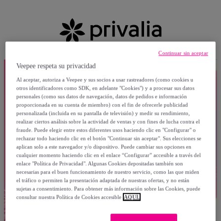
Continuar sin aceptar
Veepee respeta su privacidad
Al aceptar, autoriza a Veepee y sus socios a usar rastreadores (como cookies u
otros identificadores como SDK, en adelante "Cookies") y a procesar sus datos
personales (como sus datos de navegación, datos de pedidos e información
proporcionada en su cuenta de miembro) con el fin de ofrecerle publicidad
personalizada (incluida en su pantalla de televisión) y medir su rendimiento,
realizar ciertos análisis sobre la actividad de ventas y con fines de lucha contra el
fraude. Puede elegir entre estos diferentes usos haciendo clic en "Configurar" o
rechazar todo haciendo clic en el botón "Continuar sin aceptar". Sus elecciones se
aplican solo a este navegador y/o dispositivo. Puede cambiar sus opciones en
cualquier momento haciendo clic en el enlace “Configurar” accesible a través del
enlace "Política de Privacidad". Algunas Cookies depositadas también son
necesarias para el buen funcionamiento de nuestro servicio, como las que miden
el tráfico o permiten la presentación adaptada de nuestras ofertas, y no están
sujetas a consentimiento. Para obtener más información sobre las Cookies, puede
consultar nuestra Política de Cookies accesible
AQUÍ.