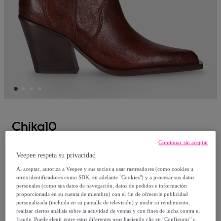
Chika10
Continuar sin aceptar
Botines - Cuero - Tacón: 7 cm
Veepee respeta su privacidad
Al aceptar, autoriza a Veepee y sus socios a usar rastreadores (como cookies u
48
,
€
99
otros identificadores como SDK, en adelante "Cookies") y a procesar sus datos
personales (como sus datos de navegación, datos de pedidos e información
proporcionada en su cuenta de miembro) con el fin de ofrecerle publicidad
69
,
€
99
personalizada (incluida en su pantalla de televisión) y medir su rendimiento,
-
30
%
realizar ciertos análisis sobre la actividad de ventas y con fines de lucha contra el
fraude. Puede elegir entre estos diferentes usos haciendo clic en "Configurar" o