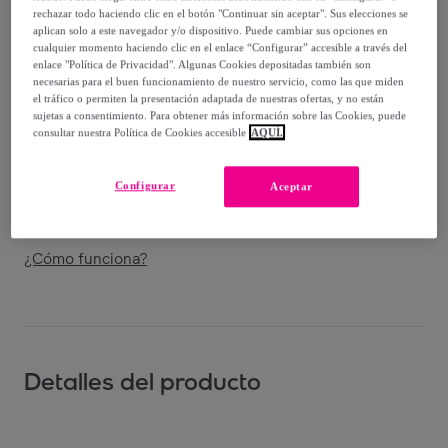
Vendido por
CHIKA10
rechazar todo haciendo clic en el botón "Continuar sin aceptar". Sus elecciones se
aplican solo a este navegador y/o dispositivo. Puede cambiar sus opciones en
cualquier momento haciendo clic en el enlace “Configurar” accesible a través del
enlace "Política de Privacidad". Algunas Cookies depositadas también son
necesarias para el buen funcionamiento de nuestro servicio, como las que miden
el tráfico o permiten la presentación adaptada de nuestras ofertas, y no están
Entrega
sujetas a consentimiento. Para obtener más información sobre las Cookies, puede
consultar nuestra Política de Cookies accesible
AQUÍ.
Entrega desde
3,96 €
Configurar
Aceptar
Entrega: Entre el
10/08
y el
13/08
¿Cómo funciona?
Detalles del producto