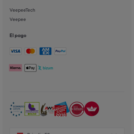
VeepeeTech
Veepee
El pago