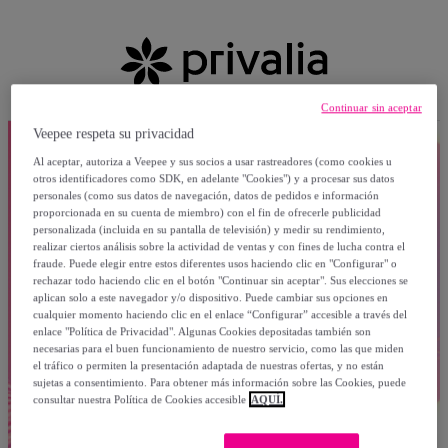
Continuar sin aceptar
Veepee respeta su privacidad
Al aceptar, autoriza a Veepee y sus socios a usar rastreadores (como cookies u
otros identificadores como SDK, en adelante "Cookies") y a procesar sus datos
personales (como sus datos de navegación, datos de pedidos e información
proporcionada en su cuenta de miembro) con el fin de ofrecerle publicidad
personalizada (incluida en su pantalla de televisión) y medir su rendimiento,
realizar ciertos análisis sobre la actividad de ventas y con fines de lucha contra el
fraude. Puede elegir entre estos diferentes usos haciendo clic en "Configurar" o
rechazar todo haciendo clic en el botón "Continuar sin aceptar". Sus elecciones se
aplican solo a este navegador y/o dispositivo. Puede cambiar sus opciones en
cualquier momento haciendo clic en el enlace “Configurar” accesible a través del
enlace "Política de Privacidad". Algunas Cookies depositadas también son
necesarias para el buen funcionamiento de nuestro servicio, como las que miden
el tráfico o permiten la presentación adaptada de nuestras ofertas, y no están
sujetas a consentimiento. Para obtener más información sobre las Cookies, puede
consultar nuestra Política de Cookies accesible
AQUÍ.