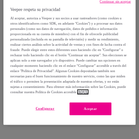
-
82
%
Continuar sin aceptar
Veepee respeta su privacidad
Vendido por
Diseño de producto tecnico
Al aceptar, autoriza a Veepee y sus socios a usar rastreadores (como cookies u
otros identificadores como SDK, en adelante "Cookies") y a procesar sus datos
personales (como sus datos de navegación, datos de pedidos e información
proporcionada en su cuenta de miembro) con el fin de ofrecerle publicidad
personalizada (incluida en su pantalla de televisión) y medir su rendimiento,
Entrega
realizar ciertos análisis sobre la actividad de ventas y con fines de lucha contra el
fraude. Puede elegir entre estos diferentes usos haciendo clic en "Configurar" o
rechazar todo haciendo clic en el botón "Continuar sin aceptar". Sus elecciones se
Entrega desde
6,05 €
aplican solo a este navegador y/o dispositivo. Puede cambiar sus opciones en
cualquier momento haciendo clic en el enlace “Configurar” accesible a través del
Gratis desde 66,55 € de compra
enlace "Política de Privacidad". Algunas Cookies depositadas también son
necesarias para el buen funcionamiento de nuestro servicio, como las que miden
el tráfico o permiten la presentación adaptada de nuestras ofertas, y no están
Entrega: Entre el
17/08
y el
20/08
sujetas a consentimiento. Para obtener más información sobre las Cookies, puede
consultar nuestra Política de Cookies accesible
AQUÍ.
¿Cómo funciona?
Configurar
Aceptar