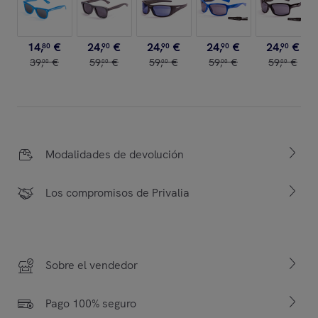
14
,
€
24
,
€
24
,
€
24
,
€
24
,
€
80
90
90
90
90
39
,
€
59
,
€
59
,
€
59
,
€
59
,
€
00
00
00
00
00
Modalidades de devolución
Los compromisos de Privalia
Sobre el vendedor
Pago 100% seguro