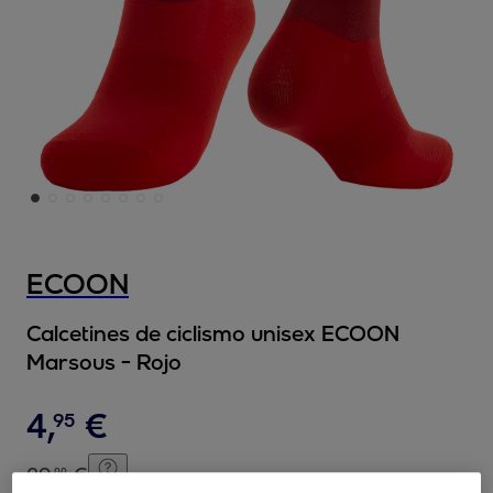
ECOON
Calcetines de ciclismo unisex ECOON
Marsous - Rojo
4
,
€
95
29
,
€
00