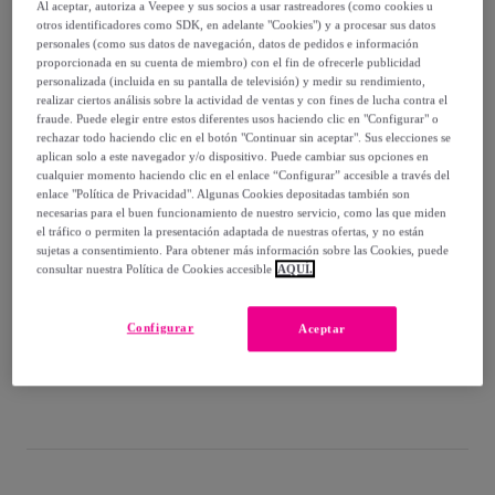
-
84
%
Al aceptar, autoriza a Veepee y sus socios a usar rastreadores (como cookies u
otros identificadores como SDK, en adelante "Cookies") y a procesar sus datos
Vendido por
Diseño de producto tecnico
personales (como sus datos de navegación, datos de pedidos e información
proporcionada en su cuenta de miembro) con el fin de ofrecerle publicidad
personalizada (incluida en su pantalla de televisión) y medir su rendimiento,
realizar ciertos análisis sobre la actividad de ventas y con fines de lucha contra el
fraude. Puede elegir entre estos diferentes usos haciendo clic en "Configurar" o
rechazar todo haciendo clic en el botón "Continuar sin aceptar". Sus elecciones se
aplican solo a este navegador y/o dispositivo. Puede cambiar sus opciones en
Entrega
cualquier momento haciendo clic en el enlace “Configurar” accesible a través del
enlace "Política de Privacidad". Algunas Cookies depositadas también son
Entrega desde
6,05 €
necesarias para el buen funcionamiento de nuestro servicio, como las que miden
el tráfico o permiten la presentación adaptada de nuestras ofertas, y no están
sujetas a consentimiento. Para obtener más información sobre las Cookies, puede
Gratis desde 66,55 € de compra
consultar nuestra Política de Cookies accesible
AQUÍ.
Entrega: Entre el
15/08
y el
18/08
Configurar
Aceptar
¿Cómo funciona?