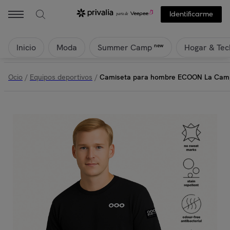
ECOON - Camiseta para hombre ECOON La Campetoise - Negro | Pr
Identificarme
Inicio
Moda
Hogar & Tec
new
Summer Camp
Ocio
/
Equipos deportivos
/
Camiseta para hombre ECOON La Camp