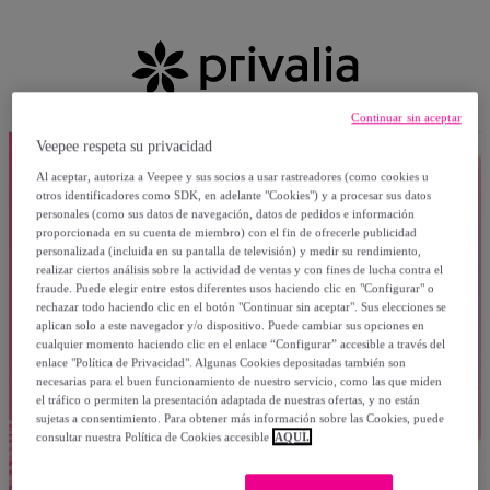
Continuar sin aceptar
Veepee respeta su privacidad
Al aceptar, autoriza a Veepee y sus socios a usar rastreadores (como cookies u
otros identificadores como SDK, en adelante "Cookies") y a procesar sus datos
personales (como sus datos de navegación, datos de pedidos e información
proporcionada en su cuenta de miembro) con el fin de ofrecerle publicidad
personalizada (incluida en su pantalla de televisión) y medir su rendimiento,
realizar ciertos análisis sobre la actividad de ventas y con fines de lucha contra el
fraude. Puede elegir entre estos diferentes usos haciendo clic en "Configurar" o
rechazar todo haciendo clic en el botón "Continuar sin aceptar". Sus elecciones se
aplican solo a este navegador y/o dispositivo. Puede cambiar sus opciones en
cualquier momento haciendo clic en el enlace “Configurar” accesible a través del
enlace "Política de Privacidad". Algunas Cookies depositadas también son
necesarias para el buen funcionamiento de nuestro servicio, como las que miden
el tráfico o permiten la presentación adaptada de nuestras ofertas, y no están
sujetas a consentimiento. Para obtener más información sobre las Cookies, puede
consultar nuestra Política de Cookies accesible
AQUÍ.