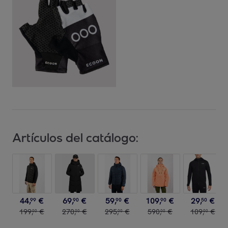
Artículos del catálogo:
44
,
€
69
,
€
59
,
€
109
,
€
29
,
€
99
90
90
90
50
199
,
€
270
,
€
295
,
€
590
,
€
109
,
€
00
00
00
00
00