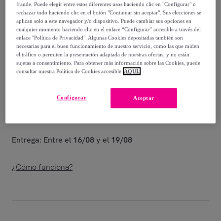
-
80
%
fraude. Puede elegir entre estos diferentes usos haciendo clic en "Configurar" o
rechazar todo haciendo clic en el botón "Continuar sin aceptar". Sus elecciones se
Vendido por
Diseño de producto tecnico
aplican solo a este navegador y/o dispositivo. Puede cambiar sus opciones en
cualquier momento haciendo clic en el enlace “Configurar” accesible a través del
enlace "Política de Privacidad". Algunas Cookies depositadas también son
necesarias para el buen funcionamiento de nuestro servicio, como las que miden
el tráfico o permiten la presentación adaptada de nuestras ofertas, y no están
sujetas a consentimiento. Para obtener más información sobre las Cookies, puede
Entrega
consultar nuestra Política de Cookies accesible
AQUÍ.
Entrega desde
6,05 €
Configurar
Aceptar
Gratis desde 66,55 € de compra
Entrega: Entre el
16/08
y el
19/08
¿Cómo funciona?