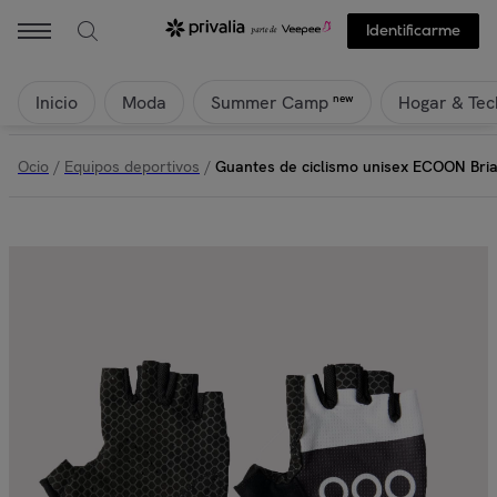
ECOON - Guantes de ciclismo unisex ECOON Briancon - Negro | Pr
Identificarme
Inicio
Moda
Hogar & Tec
new
Summer Camp
Ocio
/
Equipos deportivos
/
Guantes de ciclismo unisex ECOON Bri