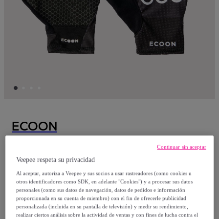
ECOON
Guantes de ciclismo unisex ECOON
Continuar sin aceptar
Briancon - Negro
Veepee respeta su privacidad
Al aceptar, autoriza a Veepee y sus socios a usar rastreadores (como cookies u
otros identificadores como SDK, en adelante "Cookies") y a procesar sus datos
9
,
€
95
personales (como sus datos de navegación, datos de pedidos e información
proporcionada en su cuenta de miembro) con el fin de ofrecerle publicidad
personalizada (incluida en su pantalla de televisión) y medir su rendimiento,
49
,
€
90
realizar ciertos análisis sobre la actividad de ventas y con fines de lucha contra el