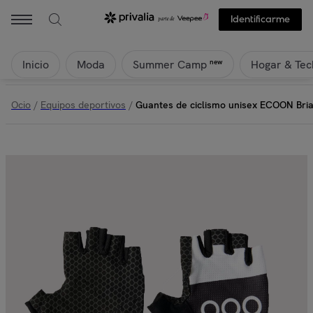
Identificarme
Inicio
Moda
Hogar & Tec
new
Summer Camp
Ocio
/
Equipos deportivos
/
Guantes de ciclismo unisex ECOON Bri