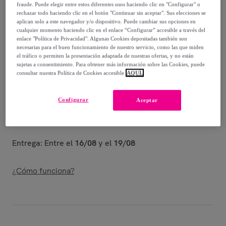
-
80
%
fraude. Puede elegir entre estos diferentes usos haciendo clic en "Configurar" o
rechazar todo haciendo clic en el botón "Continuar sin aceptar". Sus elecciones se
Vendido por
Diseño de producto tecnico
aplican solo a este navegador y/o dispositivo. Puede cambiar sus opciones en
cualquier momento haciendo clic en el enlace “Configurar” accesible a través del
enlace "Política de Privacidad". Algunas Cookies depositadas también son
necesarias para el buen funcionamiento de nuestro servicio, como las que miden
el tráfico o permiten la presentación adaptada de nuestras ofertas, y no están
sujetas a consentimiento. Para obtener más información sobre las Cookies, puede
Entrega
consultar nuestra Política de Cookies accesible
AQUÍ.
Entrega desde
6,05 €
Configurar
Aceptar
Gratis desde 66,55 € de compra
Entrega: Entre el
16/08
y el
19/08
¿Cómo funciona?