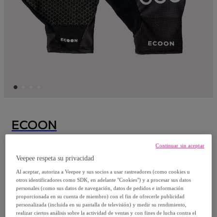
ECOON
Guantes de ciclismo unisex ECOON
Continuar sin aceptar
Briancon - Negro
Veepee respeta su privacidad
Al aceptar, autoriza a Veepee y sus socios a usar rastreadores (como cookies u
otros identificadores como SDK, en adelante "Cookies") y a procesar sus datos
9
,
€
95
personales (como sus datos de navegación, datos de pedidos e información
proporcionada en su cuenta de miembro) con el fin de ofrecerle publicidad
personalizada (incluida en su pantalla de televisión) y medir su rendimiento,
49
,
€
90
realizar ciertos análisis sobre la actividad de ventas y con fines de lucha contra el